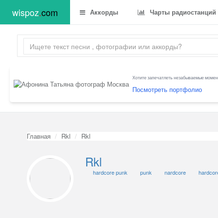
wispoz
.
com
Аккорды
Чарты радиостанций
Хотите запечатлеть незабываемые момент
Посмотреть портфолио
Главная
Rkl
Rkl
Rkl
hardcore punk
punk
nardcore
hardcor