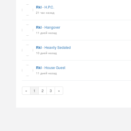
Rkl
-
H.P.C.
21 час назад
Rkl
-
Hangover
11 дней назад
Rkl
-
Heavily Sedated
10 дней назад
Rkl
-
House Guest
11 дней назад
«
1
2
3
»