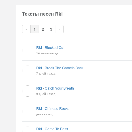
Тексты песен Rkl
«
1
2
3
»
Rkl
-
Blocked Out
14 часов назад
Rkl
-
Break The Camels Back
7 дней назад
Rkl
-
Catch Your Breath
9 дней назад
Rkl
-
Chinese Rocks
день назад
Rkl
-
Come To Pass