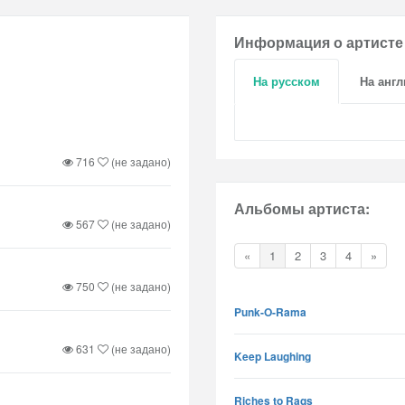
Информация о артисте
На русском
На анг
716
(не задано)
Альбомы артиста:
567
(не задано)
«
1
2
3
4
»
750
(не задано)
Punk-O-Rama
631
(не задано)
Keep Laughing
Riches to Rags