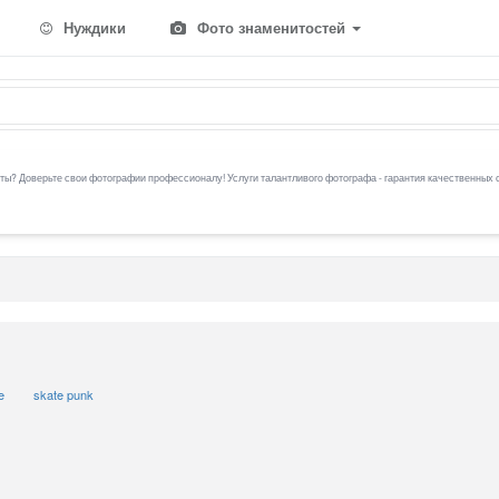
Нуждики
Фото знаменитостей
ы? Доверьте свои фотографии профессионалу! Услуги талантливого фотографа - гарантия качественных 
e
skate punk