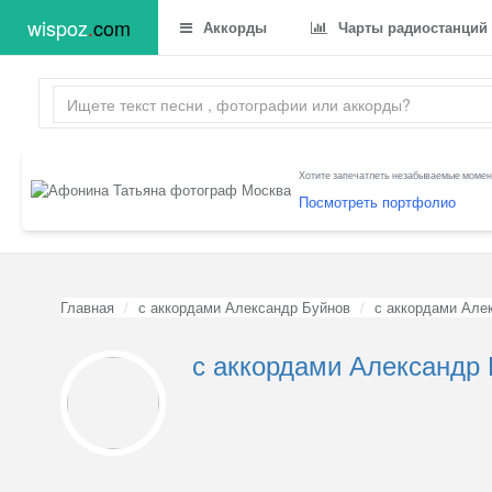
wispoz
.
com
Аккорды
Чарты радиостанций
Хотите запечатлеть незабываемые момент
Посмотреть портфолио
Главная
с аккордами Александр Буйнов
с аккордами Але
с аккордами Александр