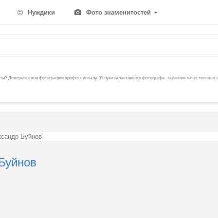
Нуждики
Фото знаменитостей
ы? Доверьте свои фотографии профессионалу! Услуги талантливого фотографа - гарантия качественных 
ксандр Буйнов
 Буйнов