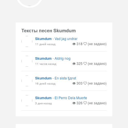
Тексты песен Skumdum
Skumdum
-
Vad jag undrar
318
(не задано)
11 дней назад
Skumdum
-
Aldrig nog
325
(не задано)
11 часов назад
Skumdum
-
En sista tjдnst
303
(не задано)
16 дней назад
Skumdum
-
El Perro Dela Muerte
326
(не задано)
3 дня назад