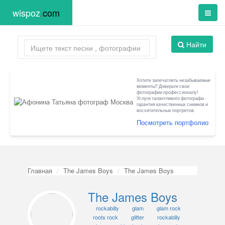
wispoz
.
com
Найти
Хотите запечатлеть незабываемые
моменты? Доверьте свои
фотографии профессионалу!
Услуги талантливого фотографа -
гарантия качественных снимков и
восхитительных портретов.
Посмотреть портфолио
Главная
The James Boys
The James Boys
The James Boys
rockabilly
glam
glam rock
roots rock
glitter
rockabilly