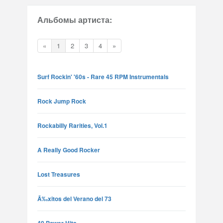
Альбомы артиста:
«
1
2
3
4
»
Surf Rockin' '60s - Rare 45 RPM Instrumentals
Rock Jump Rock
Rockabilly Rarities, Vol.1
A Really Good Rocker
Lost Treasures
Ã‰xitos del Verano del 73