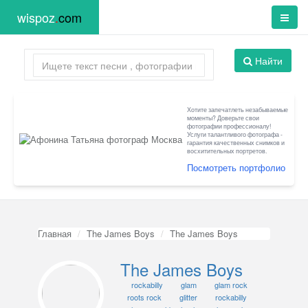
wispoz
.
com
Найти
Хотите запечатлеть незабываемые
моменты? Доверьте свои
фотографии профессионалу!
Услуги талантливого фотографа -
гарантия качественных снимков и
восхитительных портретов.
Посмотреть портфолио
Главная
The James Boys
The James Boys
The James Boys
rockabilly
glam
glam rock
roots rock
glitter
rockabilly