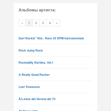
Альбомы артиста:
«
1
2
3
4
»
Surf Rockin' '60s - Rare 45 RPM Instrumentals
Rock Jump Rock
Rockabilly Rarities, Vol.1
A Really Good Rocker
Lost Treasures
Ã‰xitos del Verano del 73