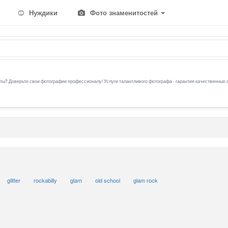
Нуждики
Фото знаменитостей
ы? Доверьте свои фотографии профессионалу! Услуги талантливого фотографа - гарантия качественных 
glitter
rockabilly
glam
old school
glam rock