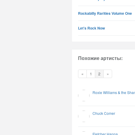
Rockabilly Rarities Volume One
Let's Rock Now
Похожие артисты:
«
1
2
»
Roxie Williams & the Sha
Chuck Comer
Fletcher Hanna