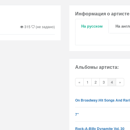
Информация о артисте
На русском
На анг
315
(не задано)
Альбомы артиста:
«
1
2
3
4
»
On Broadway:Hit Songs And Rariti
7"
Rock-A-Billy Dynamite Vol. 30