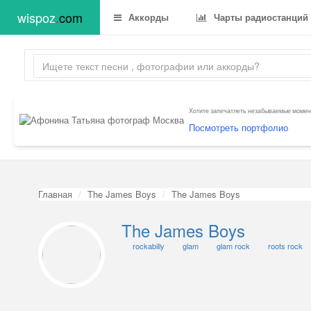
wispoz
.
com
Аккорды
Чарты радиостанций
Хотите запечатлеть незабываемые момент
Посмотреть портфолио
Главная
The James Boys
The James Boys
The James Boys
rockabilly
glam
glam rock
roots rock