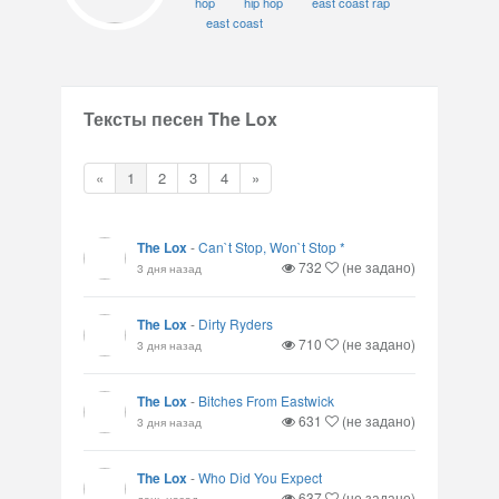
hop
hip hop
east coast rap
east coast
Тексты песен The Lox
«
1
2
3
4
»
The Lox
-
Can`t Stop, Won`t Stop *
732
(не задано)
3 дня назад
The Lox
-
Dirty Ryders
710
(не задано)
3 дня назад
The Lox
-
Bitches From Eastwick
631
(не задано)
3 дня назад
The Lox
-
Who Did You Expect
637
(не задано)
день назад