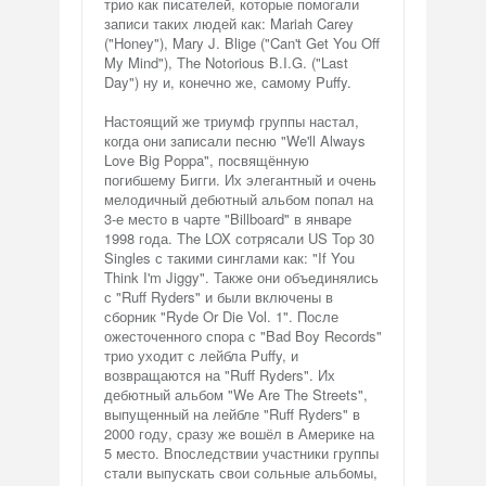
трио как писателей, которые помогали
записи таких людей как: Mariah Carey
("Honey"), Mary J. Blige ("Can't Get You Off
My Mind"), The Notorious B.I.G. ("Last
Day") ну и, конечно же, самому Puffy.
Настоящий же триумф группы настал,
когда они записали песню "We'll Always
Love Big Poppa", посвящённую
погибшему Бигги. Их элегантный и очень
мелодичный дебютный альбом попал на
3-е место в чарте "Billboard" в январе
1998 года. The LOX сотрясали US Top 30
Singles с такими синглами как: "If You
Think I'm Jiggy". Также они объединялись
с "Ruff Ryders" и были включены в
сборник "Ryde Or Die Vol. 1". После
ожесточенного спора с "Bad Boy Records"
трио уходит с лейбла Puffy, и
возвращаются на "Ruff Ryders". Их
дебютный альбом "We Are The Streets",
выпущенный на лейбле "Ruff Ryders" в
2000 году, сразу же вошёл в Америке на
5 место. Впоследствии участники группы
стали выпускать свои сольные альбомы,