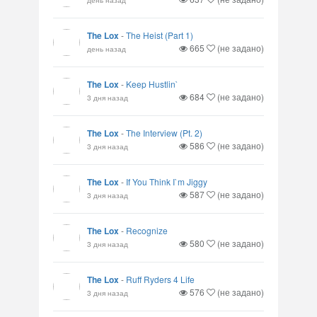
The Lox
-
The Heist (Part 1)
665
(не задано)
день назад
The Lox
-
Keep Hustlin`
684
(не задано)
3 дня назад
The Lox
-
The Interview (Pt. 2)
586
(не задано)
3 дня назад
The Lox
-
If You Think I`m Jiggy
587
(не задано)
3 дня назад
The Lox
-
Recognize
580
(не задано)
3 дня назад
The Lox
-
Ruff Ryders 4 Life
576
(не задано)
3 дня назад