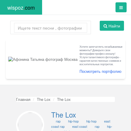
wispoz
.
com
Найти
Хотите запечатлеть незабываемые
моменты? Доверьте свои
фотографии профессионалу!
Услуги талантливого фотографа -
гарантия качественных снимков и
восхитительных портретов.
Посмотреть портфолио
Главная
The Lox
The Lox
The Lox
rap
hip-hop
hip hop
east
coast rap
east coast
rap
hip-