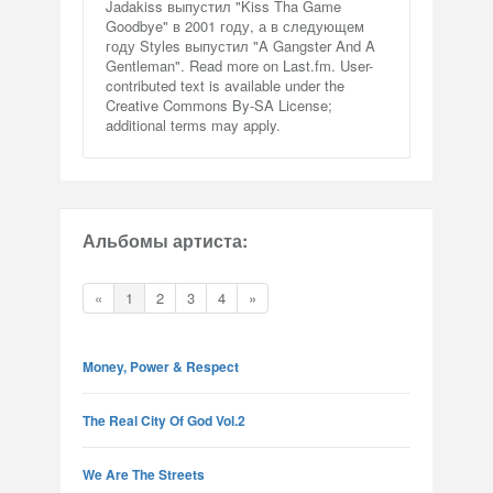
Jadakiss выпустил "Kiss Tha Game
Goodbye" в 2001 году, а в следующем
году Styles выпустил "A Gangster And A
Gentleman". Read more on Last.fm. User-
contributed text is available under the
Creative Commons By-SA License;
additional terms may apply.
Альбомы артиста:
«
1
2
3
4
»
Money, Power & Respect
The Real City Of God Vol.2
We Are The Streets