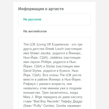
Информация о артисте
На русском
На английском
The LOX (Living Off Experience) - это три
друга детства Sheek Louch (настоящее
имя Shawn Jacobs, родился в Йонкерс,
Нью-Йорк, США), Jadakiss (настоящее
имя Jayson Phillips, родился в Нью-
Йорке, США) и Styles (настоящее имя
David Styles, родился в Куинсе, Нью-
Йорк, США). Все члены The LOX росли
вместе в районе Йонкерс в Нью-Йорке.
Рифмуя с раннего возраста, они
назвались этим именем уже в позднем
юношестве. Трио засветилось, когда
Mary J. Blige передала их демо кассету
главе "Bad Boy Records" Паффу Дедди
(Sean "Puffy" Combs). Combs нанимает