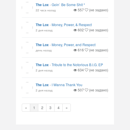
The Lox
-
Goin` Be Some Shit *
557
(не задано)
22 часа назад
The Lox
-
Money, Power, & Respect
602
(не задано)
2 дня назад
The Lox
-
Money, Power, and Respect
616
(не задано)
день назад
The Lox
-
Tribute to the Notorious B.I.G. EP
634
(не задано)
2 дня назад
The Lox
-
I Wanna Thank You
507
(не задано)
2 дня назад
«
1
2
3
4
»