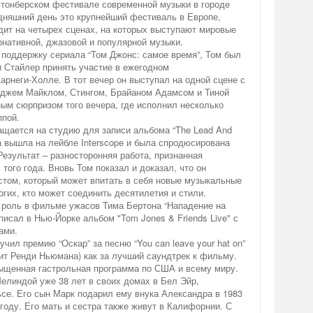
стонберском фестивале современной музыки в городе
одняшний день это крупнейший фестиваль в Европе,
дит на четырех сценах, на которых выступают мировые
нативной, джазовой и популярной музыки.
 поддержку сериала “Том Джонс: самое время”, Том был
и Стайлер принять участие в ежегодном
арнеги-Холле. В тот вечер он выступал на одной сцене с
джем Майклом, Стингом, Брайаном Адамсом и Тиной
ым сюрпризом того вечера, где исполнил несколько
ппой.
ащается на студию для записи альбома “The Lead And
ка вышла на лейбле Interscope и была спродюсирована
езультат – разносторонняя работа, признанная
того года. Вновь Том показал и доказал, что он
стом, который может впитать в себя новые музыкальные
огих, кто может соединить десятилетия и стили.
– роль в фильме ужасов Тима Бертона “Нападение на
писал в Нью-Йорке альбом "Tom Jones & Friends Live" с
ами.
чил премию “Оскар” за песню “You can leave your hat on”
ит Ренди Ньюмана) как за лучший саундтрек к фильму.
ыщенная гастрольная программа по США и всему миру.
елиндой уже 38 лет в своих домах в Бел Эйр,
е. Его сын Марк подарил ему внука Александра в 1983
 году. Его мать и сестра также живут в Калифорнии. С