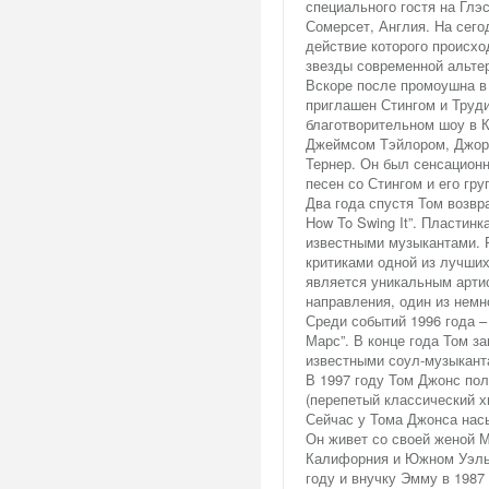
специального гостя на Глэ
Сомерсет, Англия. На сег
действие которого происхо
звезды современной альтер
Вскоре после промоушна в
приглашен Стингом и Труд
благотворительном шоу в К
Джеймсом Тэйлором, Джор
Тернер. Он был сенсационн
песен со Стингом и его гру
Два года спустя Том возвр
How To Swing It”. Пластин
известными музыкантами. Р
критиками одной из лучших 
является уникальным арти
направления, один из немн
Среди событий 1996 года 
Марс”. В конце года Том за
известными соул-музыкант
В 1997 году Том Джонс полу
(перепетый классический х
Сейчас у Тома Джонса нас
Он живет со своей женой М
Калифорния и Южном Уэльс
году и внучку Эмму в 1987