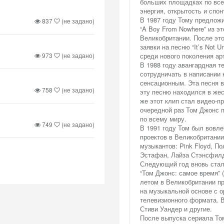
больших площадках по все
энергия, открытость и спо
В 1987 году Тому предложи
837
(не задано)
“A Boy From Nowhere” из эт
Великобритании. После это
заявки на песню “It’s Not 
973
(не задано)
среди нового поколения ар
В 1988 году авангардная т
сотрудничать в написании 
сенсационным. Эта песня в
758
(не задано)
эту песню находился в жест
же этот клип стал видео-п
очередной раз Том Джонс 
по всему миру.
749
(не задано)
В 1991 году Том был вовл
проектов в Великобритании
музыкантов: Pink Floyd, П
Эстафан, Лайза Стэнсфилд
Следующий год вновь ста
“Том Джонс: самое время” 
летом в Великобритании п
на музыкальной основе с 
телевизионного формата. В
Стиви Уандер и другие.
После выпуска сериала То