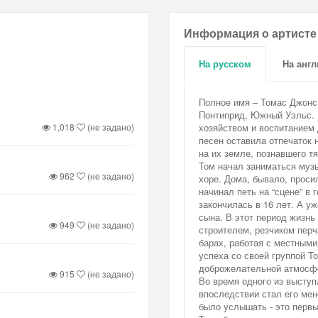
Информация о артисте
На русском
На анг
Полное имя – Томас Джонс 
Понтиприд, Южный Уэльс. Е
1,018
(не задано)
хозяйством и воспитанием 
песен оставила отпечаток 
на их земле, познавшего т
Том начал заниматься музы
962
(не задано)
хоре. Дома, бывало, проси
начинал петь на “сцене” в
закончилась в 16 лет. А у
сына. В этот период жизнь
949
(не задано)
строителем, резчиком пер
барах, работая с местными
успеха со своей группой To
доброжелательной атмосфе
915
(не задано)
Во время одного из выступ
впоследствии стал его мен
было услышать - это первы