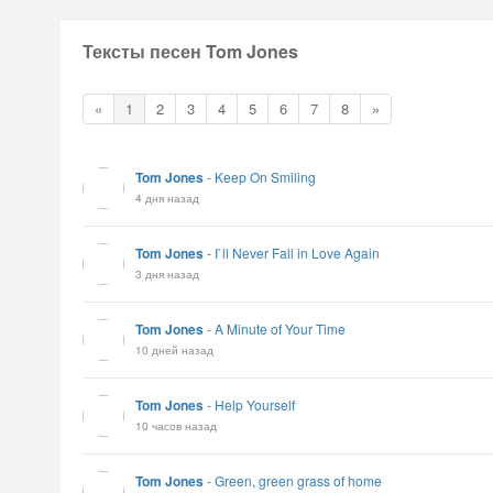
Тексты песен Tom Jones
«
1
2
3
4
5
6
7
8
»
Tom Jones
-
Keep On Smiling
4 дня назад
Tom Jones
-
I`ll Never Fall in Love Again
3 дня назад
Tom Jones
-
A Minute of Your Time
10 дней назад
Tom Jones
-
Help Yourself
10 часов назад
Tom Jones
-
Green, green grass of home