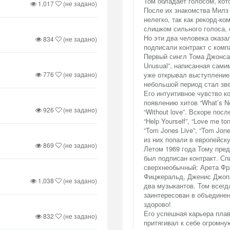
Том обладает голосом, кот
1,017
(не задано)
После их знакомства Милз 
нелегко, так как рекорд-к
слишком сильного голоса, 
Но эти два человека оказал
834
(не задано)
подписали контракт с комп
Первый сингл Тома Джонса 
Unusual”, написанная сам
776
(не задано)
уже открывал выступление R
небольшой период стал зв
Его интуитивное чувство к
появлению хитов “What’s New
926
(не задано)
“Without love”. Вскоре пос
“Help Yourself”, “Love me to
“Tom Jones Live”, “Tom Jone
из них попали в европейск
869
(не задано)
Летом 1969 года Тому пре
был подписан контракт. С
сверхнеобычный: Арета Фр
Фицжеральд, Дженис Джопл
1,038
(не задано)
два музыкантов. Том всегд
заинтересован в объединен
здорово!
Его успешная карьера пла
832
(не задано)
притягивал к себе огромну