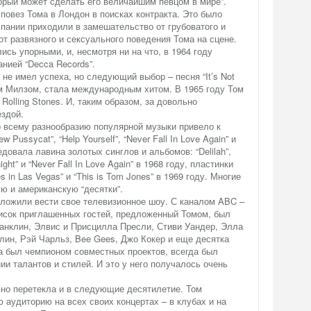
орый может сделать его величайшим певцом в мире”.
повез Тома в Лондон в поисках контракта. Это было
омпании приходили в замешательство от грубоватого и
от развязного и сексуального поведения Тома на сцене.
ись упорными, и, несмотря ни на что, в 1964 году
анией “Decca Records”.
не имел успеха, но следующий выбор – песня “It’s Not
им Милзом, стала международным хитом. В 1965 году Том
olling Stones. И, таким образом, за довольно
ездой.
о всему разнообразию популярной музыки привело к
 Pussycat”, “Help Yourself”, “Never Fall In Love Again” и
ледовала лавина золотых синглов и альбомов: “Delilah”,
night” и “Never Fall In Love Again” в 1968 году, пластинки
s in Las Vegas” и “This is Tom Jones” в 1969 году. Многие
ую и американскую “десятки”.
дложили вести свое телевизионное шоу. С каналом ABC –
писок приглашенных гостей, предложенный Томом, был
анклин, Элвис и Присцилла Пресли, Стиви Уандер, Элла
ин, Рэй Чарльз, Bee Gees, Джо Кокер и еще десятка
а был чемпионом совместных проектов, всегда был
ии талантов и стилей. И это у него получалось очень
вно перетекла и в следующие десятилетие. Том
ю аудиторию на всех своих концертах – в клубах и на