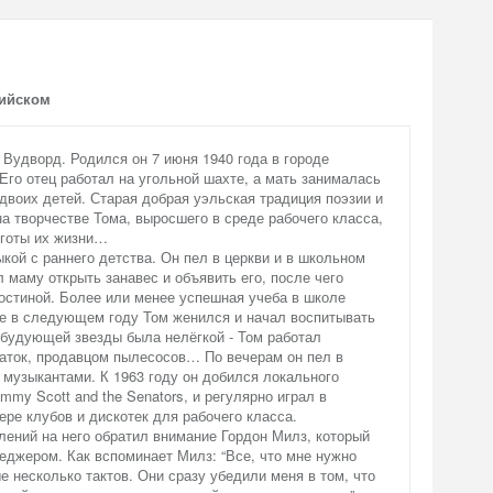
лийском
Вудворд. Родился он 7 июня 1940 года в городе
го отец работал на угольной шахте, а мать занималась
двоих детей. Старая добрая уэльская традиция поэзии и
на творчестве Тома, выросшего в среде рабочего класса,
яготы их жизни…
кой с раннего детства. Он пел в церкви и в школьном
л маму открыть занавес и объявить его, после чего
 гостиной. Более или менее успешная учеба в школе
же в следующем году Том женился и начал воспитывать
 будующей звезды была нелёгкой - Том работал
чаток, продавцом пылесосов… По вечерам он пел в
 музыкантами. К 1963 году он добился локального
mmy Scott and the Senators, и регулярно играл в
ре клубов и дискотек для рабочего класса.
лений на него обратил внимание Гордон Милз, который
еджером. Как вспоминает Милз: “Все, что мне нужно
е несколько тактов. Они сразу убедили меня в том, что