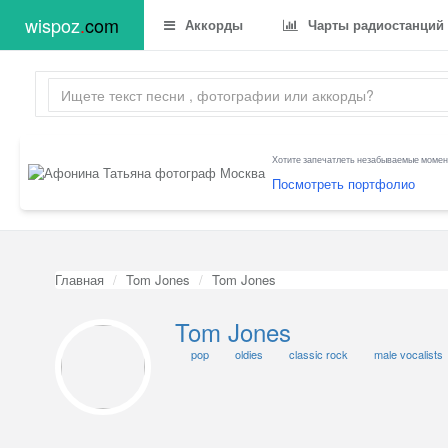
wispoz
.
com
Аккорды
Чарты радиостанций
Хотите запечатлеть незабываемые момент
Посмотреть портфолио
Главная
Tom Jones
Tom Jones
Tom Jones
pop
oldies
classic rock
male vocalists