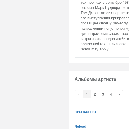
тех пор, как в сентябре 1
его сын Марк Вудворд, кот
Том Джонс до сих пор не п
его выступления приправл
посвящен своему ремеслу и
направлений популярной м
для выражения своих творч
затрагивать сердца любите
contributed text is availabl
terms may apply.
Альбомы артиста:
«
1
2
3
4
»
Greatest Hits
Reload