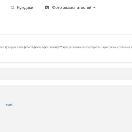
Нуждики
Фото знаменитостей
ы? Доверьте свои фотографии профессионалу! Услуги талантливого фотографа - гарантия качественных 
rock