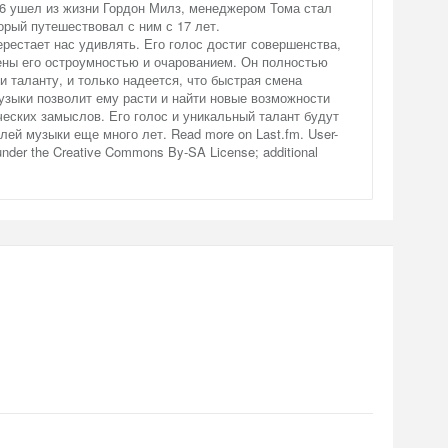
986 ушел из жизни Гордон Милз, менеджером Тома стал
орый путешествовал с ним с 17 лет.
ерестает нас удивлять. Его голос достиг совершенства,
ены его остроумностью и очарованием. Он полностью
 таланту, и только надеется, что быстрая смена
узыки позволит ему расти и найти новые возможности
еских замыслов. Его голос и уникальный талант будут
лей музыки еще много лет. Read more on Last.fm. User-
e under the Creative Commons By-SA License; additional