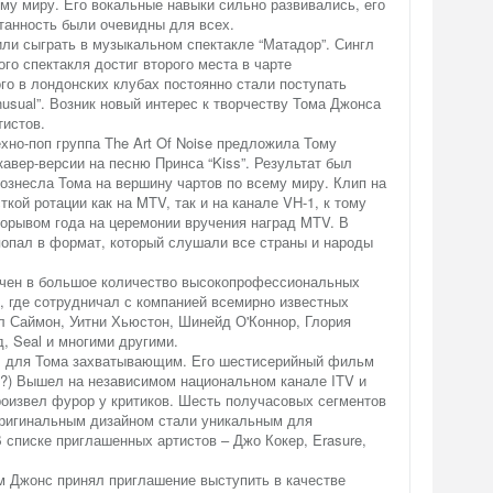
му миру. Его вокальные навыки сильно развивались, его
нтанность были очевидны для всех.
ли сыграть в музыкальном спектакле “Матадор”. Сингл
ого спектакля достиг второго места в чарте
го в лондонских клубах постоянно стали поступать
Unusual”. Возник новый интерес к творчеству Тома Джонса
тистов.
ехно-поп группа The Art Of Noise предложила Тому
кавер-версии на песню Принса “Kiss”. Результат был
ознесла Тома на вершину чартов по всему миру. Клип на
кой ротации как на MTV, так и на канале VH-1, к тому
рорывом года на церемонии вручения наград MTV. В
попал в формат, который слушали все страны и народы
ечен в большое количество высокопрофессиональных
, где сотрудничал с компанией всемирно известных
ол Саймон, Уитни Хьюстон, Шинейд О'Коннор, Глория
, Seal и многими другими.
л для Тома захватывающим. Его шестисерийный фильм
(?) Вышел на независимом национальном канале ITV и
роизвел фурор у критиков. Шесть получасовых сегментов
оригинальным дизайном стали уникальным для
 списке приглашенных артистов – Джо Кокер, Erasure,
м Джонс принял приглашение выступить в качестве