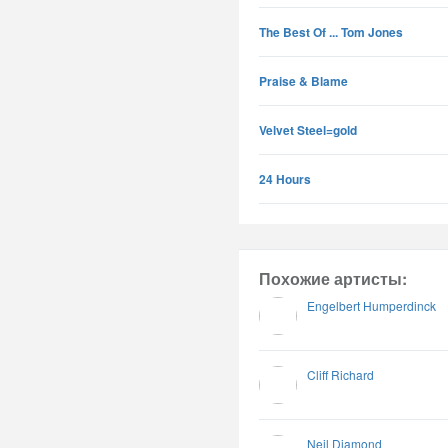
The Best Of ... Tom Jones
Praise & Blame
Velvet Steel=gold
24 Hours
Похожие артисты:
Engelbert Humperdinck
Cliff Richard
Neil Diamond