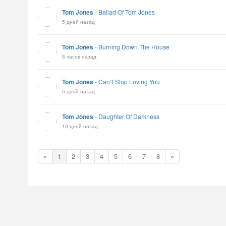
Tom Jones
-
Ballad Of Tom Jones
5 дней назад
Tom Jones
-
Burning Down The House
5 часов назад
Tom Jones
-
Can`t Stop Loving You
5 дней назад
Tom Jones
-
Daughter Of Darkness
10 дней назад
«
1
2
3
4
5
6
7
8
»