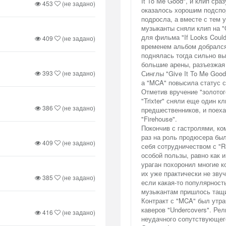
It To Me Good", и клип ср
453
(не задано)
оказалось хорошим подспо
подросла, а вместе с тем 
музыканты сняли клип на "O
для фильма "If Looks Could
409
(не задано)
временем альбом добрался д
поднялась тогда сильно вы
большие арены, разъезжая в
393
(не задано)
Синглы "Give It To Me Good
а "MCA" повысила статус с
Отметив вручение "золотог
"Trixter" сняли еще один к
386
(не задано)
предшественников, и поехал
"Firehouse".
Покончив с гастролями, ко
раз на роль продюсера бы
409
(не задано)
себя сотрудничеством с "R
особой пользы, равно как 
ураган похоронил многие ко
их уже практически не зву
385
(не задано)
если какая-то популярност
музыкантам пришлось тащи
Контракт с "MCA" был утра
каверов "Undercovers". Рел
416
(не задано)
неудачного сопутствующего