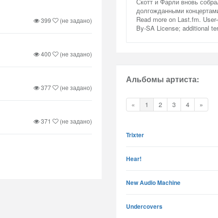
Скотт и Фарли вновь собра
долгожданными концертам
Read more on Last.fm. User-
399
(не задано)
By-SA License; additional t
400
(не задано)
Альбомы артиста:
377
(не задано)
«
1
2
3
4
»
371
(не задано)
Trixter
Hear!
New Audio Machine
Undercovers