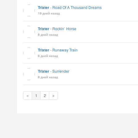
Trixter
-
Road Of A Thousand Dreams
19 дней назад
Trixter
-
Rockin` Horse
8 дней назад
Trixter
-
Runaway Train
8 дней назад
Trixter
-
Surrender
8 дней назад
«
1
2
»