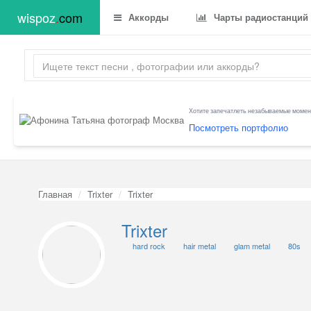
wispoz
.
com
Аккорды
Чарты радиостанций
Хотите запечатлеть незабываемые момент
Посмотреть портфолио
Главная
Trixter
Trixter
Trixter
hard rock
hair metal
glam metal
80s