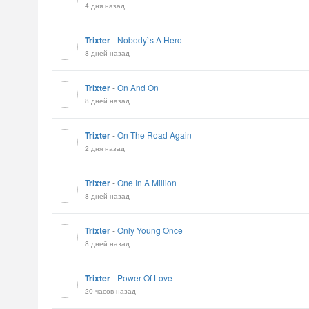
4 дня назад
Trixter
-
Nobody`s A Hero
8 дней назад
Trixter
-
On And On
8 дней назад
Trixter
-
On The Road Again
2 дня назад
Trixter
-
One In A Million
8 дней назад
Trixter
-
Only Young Once
8 дней назад
Trixter
-
Power Of Love
20 часов назад