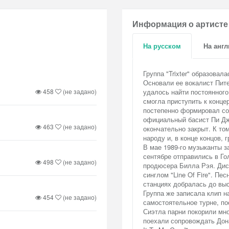
Информация о артисте
На русском
На анг
Группа "Trixter" образовал
Основали ее вокалист Пите
458
(не задано)
удалось найти постоянного 
смогла приступить к конце
постепенно формировал со
официальный басист Пи Дж
463
(не задано)
окончательно закрыт. К том
народу и, в конце концов,
В мае 1989-го музыканты з
сентябре отправились в Г
498
(не задано)
продюсера Билла Рэя. Ди
синглом "Line Of Fire". Пе
станциях добралась до вы
Группа же записала клип н
454
(не задано)
самостоятельное турне, пос
Сиэтла парни покорили мн
поехали сопровождать Дон