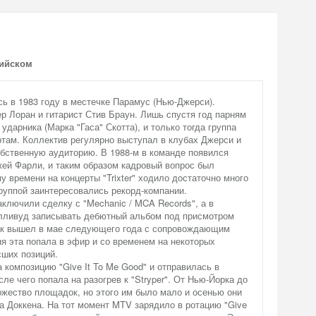
лийском
ась в 1983 году в местечке Парамус (Нью-Джерси).
р Лоран и гитарист Стив Браун. Лишь спустя год парням
ударника (Марка "Гаса" Скотта), и только тогда группа
ртам. Коллектив регулярно выступал в клубах Джерси и
бственную аудиторию. В 1988-м в команде появился
ей Фарли, и таким образом кадровый вопрос был
у времени на концерты "Trixter" ходило достаточно много
 группой заинтересовались рекорд-компании.
аключили сделку с "Mechanic / MCA Records", а в
олливуд записывать дебютный альбом под присмотром
ск вышел в мае следующего года с сопровождающим
сня эта попала в эфир и со временем на некоторых
сших позиций.
а композицию "Give It To Me Good" и отправилась в
ле чего попала на разогрев к "Stryper". От Нью-Йорка до
ожество площадок, но этого им было мало и осенью они
а Доккена. На тот момент MTV зарядило в ротацию "Give