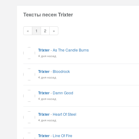
Тексты песен Trixter
«
1
2
»
Trixter
-
As The Candle Burns
4 дня назад
Trixter
-
Bloodrock
4 дня назад
Trixter
-
Damn Good
4 дня назад
Trixter
-
Heart Of Steel
4 дня назад
Trixter
-
Line Of Fire