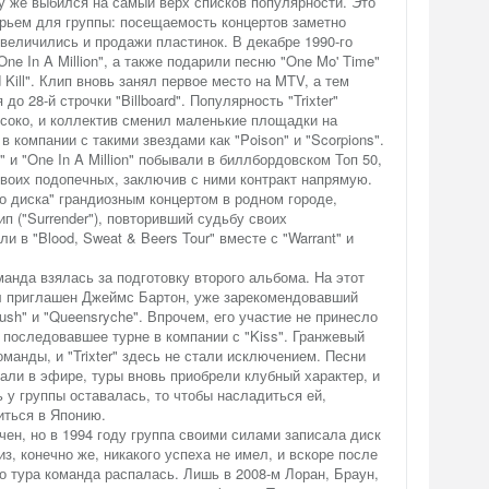
азу же выбился на самый верх списков популярности. Это
рьем для группы: посещаемость концертов заметно
увеличились и продажи пластинок. В декабре 1990-го
ne In A Million", а также подарили песню "One Mo' Time"
 Kill". Клип вновь занял первое место на MTV, а тем
о 28-й строчки "Billboard". Популярность "Trixter"
соко, и коллектив сменил маленькие площадки на
 компании с такими звездами как "Poison" и "Scorpions".
" и "One In A Million" побывали в биллбордовском Топ 50,
воих подопечных, заключив с ними контракт напрямую.
о диска" грандиозным концертом в родном городе,
лип ("Surrender"), повторивший судьбу своих
и в "Blood, Sweat & Beers Tour" вместе с "Warrant" и
манда взялась за подготовку второго альбома. На этот
л приглашен Джеймс Бартон, уже зарекомендовавший
ush" и "Queensryche". Впрочем, его участие не принесло
и последовавшее турне в компании с "Kiss". Гранжевый
манды, и "Trixter" здесь не стали исключением. Песни
чали в эфире, туры вновь приобрели клубный характер, и
ь у группы оставалась, то чтобы насладиться ей,
ться в Японию.
чен, но в 1994 году группа своими силами записала диск
из, конечно же, никакого успеха не имел, и вскоре после
 тура команда распалась. Лишь в 2008-м Лоран, Браун,