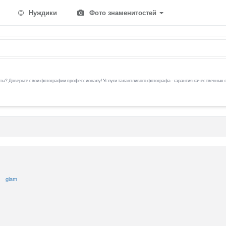
Нуждики
Фото знаменитостей
ы? Доверьте свои фотографии профессионалу! Услуги талантливого фотографа - гарантия качественных 
glam