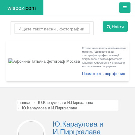
wispoz
.
com
Найти
Хотите запечатлеть незабываемые
моменты? Доверьте свои
фотографии профессионалу!
Услуги талантливого фотографа -
гарантия качественных снимков и
восхитительных портретов.
Посмотреть портфолио
Главная
Ю.Караулова и И.Пирцхалава
Ю.Караулова и И.Пирцхалава
Ю.Караулова и
И.Пирцхалава