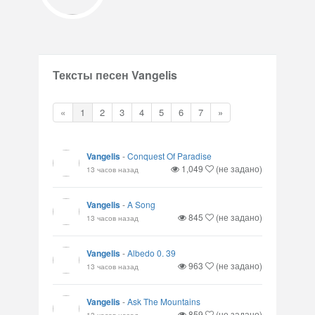
Тексты песен Vangelis
«
1
2
3
4
5
6
7
»
Vangelis
-
Conquest Of Paradise
1,049
(не задано)
13 часов назад
Vangelis
-
A Song
845
(не задано)
13 часов назад
Vangelis
-
Albedo 0. 39
963
(не задано)
13 часов назад
Vangelis
-
Ask The Mountains
859
(не задано)
13 часов назад