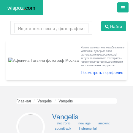
wispoz
.
com
Найти
Хотите запечатлеть незабываемые
моменты? Доверьте свои
фотографии профессионалу!
Услуги талантливого фотографа -
гарантия качественных снимков и
восхитительных портретов.
Посмотреть портфолио
Главная
Vangelis
Vangelis
Vangelis
electronic
new age
ambient
soundtrack
instrumental