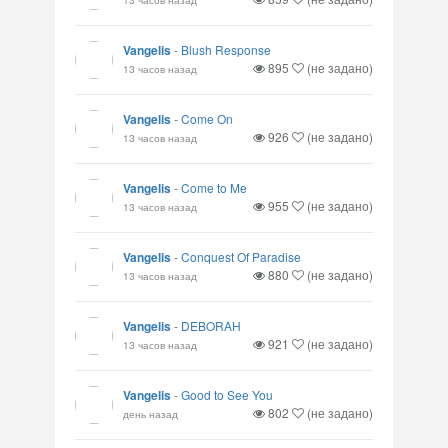
Vangelis
-
Blush Response
895
(не задано)
13 часов назад
Vangelis
-
Come On
926
(не задано)
13 часов назад
Vangelis
-
Come to Me
955
(не задано)
13 часов назад
Vangelis
-
Conquest Of Paradise
880
(не задано)
13 часов назад
Vangelis
-
DEBORAH
921
(не задано)
13 часов назад
Vangelis
-
Good to See You
802
(не задано)
день назад