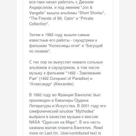
все-таки начал работать с Джоном
Андерсоном, и под именем "Jon &
Vangelis" вышли альбомы "Short Stories",
"The Friends of Mr. Cairo" и "Private
Collection".
Затем в 1982 году вышли самые
известные его работы - саундтреки к
фильмам "Колесницы огня" и "Бегущий
по лезвию".
С тех пор он выпустил немало сольных
альбомов и саундтреков, в том числе
музыку к фильмам "1492 - Завоевание
Рая" (1492 Conquest of Paradise) и
"Александр" (Alexander).
В 1992 году во Франции Вангелис был
произведен в Кавалеры Ордена
Литературы и Искусства. В 2001 году его
симфонический альбом "Mythodea"
выбрали в качестве музыки к миссии
NASA "Одиссея на Марс". В его честь
названа малая планета Вангелис. Read
more on Last.fm. User-contributed text is