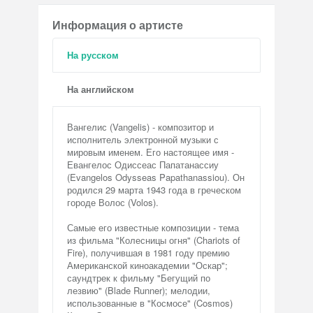
Информация о артисте
На русском
На английском
Вангелис (Vangelis) - композитор и
исполнитель электронной музыки с
мировым именем. Его настоящее имя -
Евангелос Одиссеас Папатанассиу
(Evangelos Odysseas Papathanassiou). Он
родился 29 марта 1943 года в греческом
городе Волос (Volos).
Самые его известные композиции - тема
из фильма "Колесницы огня" (Chariots of
Fire), получившая в 1981 году премию
Американской киноакадемии "Оскар";
саундтрек к фильму "Бегущий по
лезвию" (Blade Runner); мелодии,
использованные в "Космосе" (Cosmos)