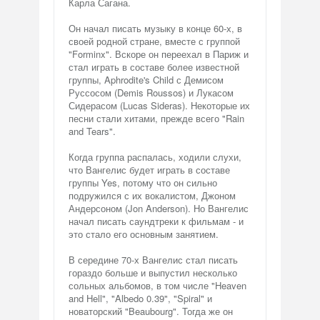
Карла Сагана.
Он начал писать музыку в конце 60-х, в
своей родной стране, вместе с группой
"Forminx". Вскоре он переехал в Париж и
стал играть в составе более известной
группы, Aphrodite's Child с Демисом
Руссосом (Demis Roussos) и Лукасом
Сидерасом (Lucas Sideras). Некоторые их
песни стали хитами, прежде всего "Rain
and Tears".
Когда группа распалась, ходили слухи,
что Вангелис будет играть в составе
группы Yes, потому что он сильно
подружился с их вокалистом, Джоном
Андерсоном (Jon Anderson). Но Вангелис
начал писать саундтреки к фильмам - и
это стало его основным занятием.
В середине 70-х Вангелис стал писать
гораздо больше и выпустил несколько
сольных альбомов, в том числе "Heaven
and Hell", "Albedo 0.39", "Spiral" и
новаторский "Beaubourg". Тогда же он