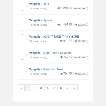
Vangelis
-
HeO
1,034
(не задано)
13 часов назад
Vangelis
-
Hymne
1,107
(не задано)
13 часов назад
Vangelis
-
I CAN`T TAKE IT ANYMORE
819
(не задано)
13 часов назад
Vangelis
-
I Cant Take It Anymore
742
(не задано)
13 часов назад
Vangelis
-
I Hear You Now
794
(не задано)
13 часов назад
«
1
2
3
4
5
6
7
»