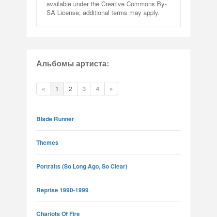
available under the Creative Commons By-
SA License; additional terms may apply.
Альбомы артиста:
«
1
2
3
4
»
Blade Runner
Themes
Portraits (So Long Ago, So Clear)
Reprise 1990-1999
Chariots Of Fire