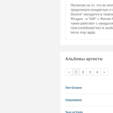
Несмотря на то, что их ко
продолжала концертную и 
Groove" находится в творч
Младен - в "24К" с Филом Н
также работают с канадско
User-contributed text is ava
terms may apply.
Альбомы артиста:
«
1
2
3
4
»
Von Groove
Chameleon
Test of Faith