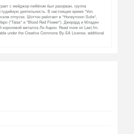
нтракт с мейджор-лейблом был разорван, группа
студийную деятельность. В настоящее время "Von
еском отпуске. Шоттон работает в "Honeymoon Suite",
аро ("Talas" и "Blood Red Flower"). Джерард и Младен
й королевой металла Ли Аарон. Read more on Last.fm.
ilable under the Creative Commons By-SA License; additional