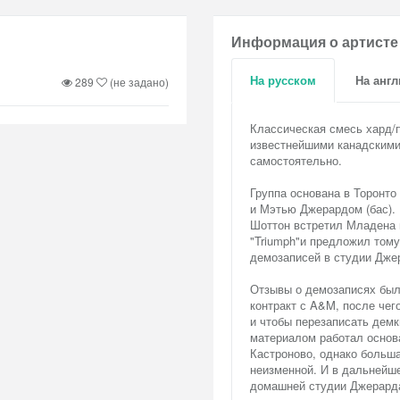
Информация о артисте
На русском
На анг
289
(не задано)
Классическая смесь хард/
известнейшими канадскими
самостоятельно.
Группа основана в Торонто
и Мэтью Джерардом (бас). 
Шоттон встретил Младена в
"Triumph"и предложил тому
демозаписей в студии Джер
Отзывы о демозаписях были
контракт с A&M, после че
и чтобы перезаписать демк
материалом работал основа
Кастроново, однако больша
неизменной. И в дальнейше
домашней студии Джерард