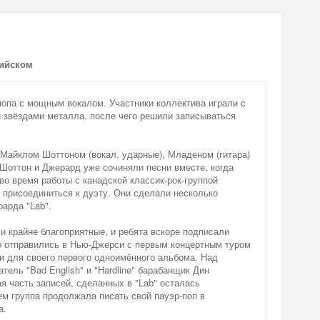
лийском
попа с мощным вокалом. Участники коллектива играли с
 звёздами металла, после чего решили записываться
 Майклом Шоттоном (вокал, ударные), Младеном (гитара)
Шоттон и Джерард уже сочиняли песни вместе, когда
о время работы с канадской классик-рок-группой
 присоединиться к дуэту. Они сделали несколько
арда "Lab".
 крайне благоприятные, и ребята вскоре подписали
го отправились в Нью-Джерси с первым концертным туром
и для своего первого одноимённого альбома. Над
тель "Bad English" и "Hardline" барабанщик Дин
я часть записей, сделанных в "Lab" осталась
м группа продолжала писать свой пауэр-поп в
а.