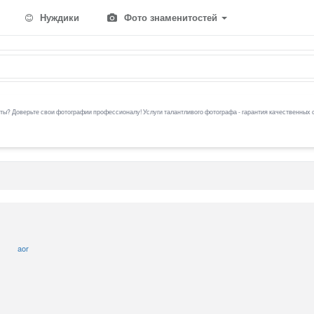
Нуждики
Фото знаменитостей
ы? Доверьте свои фотографии профессионалу! Услуги талантливого фотографа - гарантия качественных 
aor