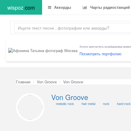
wispoz
.
com
Аккорды
Чарты радиостанций
Хотите запечатлеть незабываемые момент
Посмотреть портфолио
Главная
Von Groove
Von Groove
Von Groove
melodic rock
hair metal
rock
hard rock