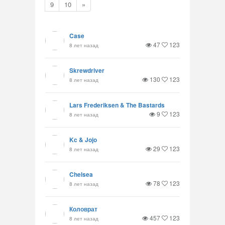
9
10
»
Case
47
123
8 лет назад
Skrewdriver
130
123
8 лет назад
Lars Frederiksen & The Bastards
9
123
8 лет назад
Kc & Jojo
29
123
8 лет назад
Chelsea
78
123
8 лет назад
Коловрат
457
123
8 лет назад