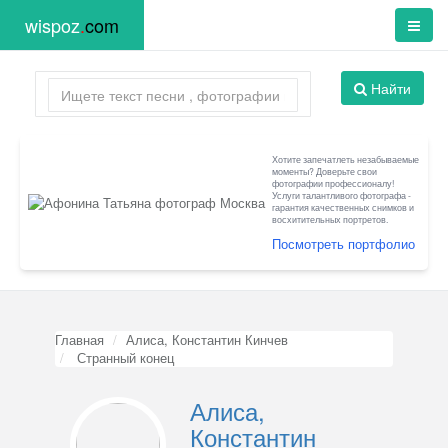
wispoz
.
com
Найти
Хотите запечатлеть незабываемые
моменты? Доверьте свои
фотографии профессионалу!
Услуги талантливого фотографа -
гарантия качественных снимков и
восхитительных портретов.
Посмотреть портфолио
Главная
Алиса, Константин Кинчев
Странный конец
Алиса,
Константин