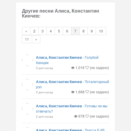
Другие песни Алиса, Константин
Кинчев:
«
2
3
4
5
6
7
8
9
10
11
»
Алиса, Константин Кинчев
-
Голубой
банщик
1,016
(не задано)
3 дня назад
Алиса, Константин Кинчев
-
Тоталитарный
рэп
1,668
(не задано)
3 дня назад
Алиса, Константин Кинчев
-
Готовы ли мы
отвечать?
978
(не задано)
2 дня назад
Алиса, Константин Кинчев
-
Трасса E-95