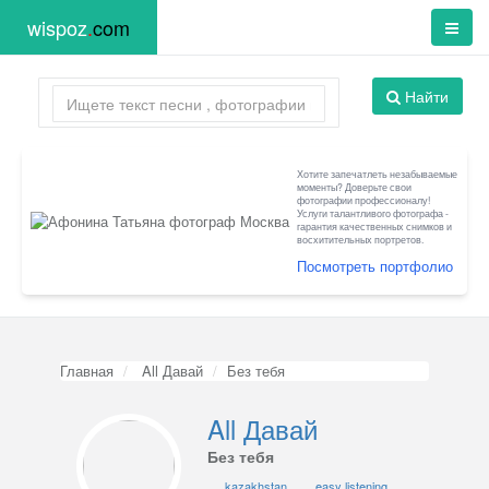
wispoz
.
com
Найти
Хотите запечатлеть незабываемые
моменты? Доверьте свои
фотографии профессионалу!
Услуги талантливого фотографа -
гарантия качественных снимков и
восхитительных портретов.
Посмотреть портфолио
Главная
All Давай
Без тебя
All Давай
Без тебя
kazakhstan
easy listening