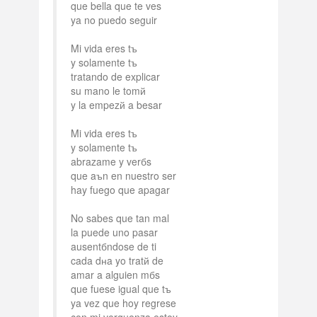
que bella que te ves
ya no puedo seguir
Mi vida eres tъ
y solamente tъ
tratando de explicar
su mano le tomй
y la empezй a besar
Mi vida eres tъ
y solamente tъ
abrazame y verбs
que aъn en nuestro ser
hay fuego que apagar
No sabes que tan mal
la puede uno pasar
ausentбndose de ti
cada dнa yo tratй de
amar a alguien mбs
que fuese igual que tъ
ya vez que hoy regrese