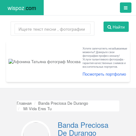
wispoz
.
com
Найти
Хотите запечатлеть незабываемые
моменты? Доверьте свои
фотографии профессионалу!
Услуги талантливого фотографа -
гарантия качественных снимков и
восхитительных портретов.
Посмотреть портфолио
Главная
Banda Preciosa De Durango
Mi Vida Eres Tu
Banda Preciosa
De Durango