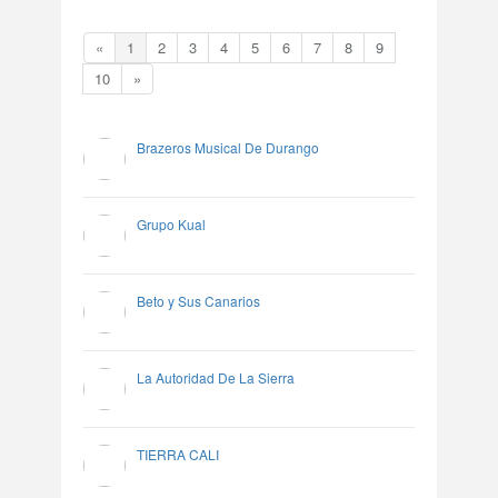
«
1
2
3
4
5
6
7
8
9
10
»
Brazeros Musical De Durango
Grupo Kual
Beto y Sus Canarios
La Autoridad De La Sierra
TIERRA CALI