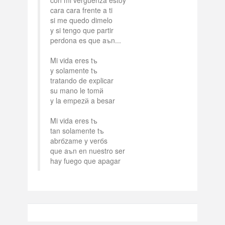
con mi verguenza estoy
cara cara frente a ti
si me quedo dimelo
y si tengo que partir
perdona es que aъn...
Mi vida eres tъ
y solamente tъ
tratando de explicar
su mano le tomй
y la empezй a besar
Mi vida eres tъ
tan solamente tъ
abrбzame y verбs
que aъn en nuestro ser
hay fuego que apagar