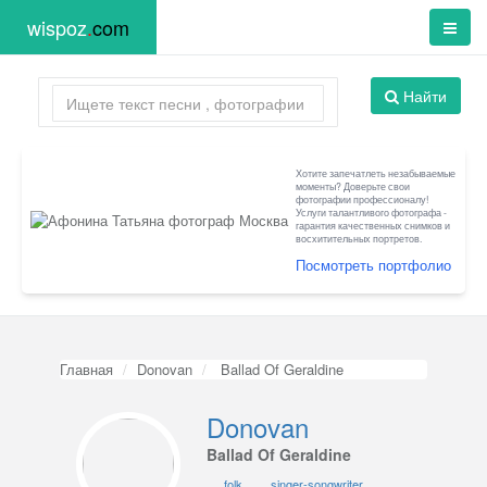
wispoz
.
com
Найти
Хотите запечатлеть незабываемые
моменты? Доверьте свои
фотографии профессионалу!
Услуги талантливого фотографа -
гарантия качественных снимков и
восхитительных портретов.
Посмотреть портфолио
Главная
Donovan
Ballad Of Geraldine
Donovan
Ballad Of Geraldine
folk
singer-songwriter