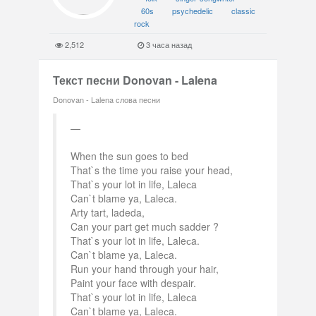
60s
psychedelic
classic
rock
2,512
3 часа назад
Текст песни Donovan - Lalena
Donovan - Lalena слова песни
When the sun goes to bed
That`s the time you raise your head,
That`s your lot in life, Laleсa
Can`t blame ya, Laleсa.
Arty tart, ladeda,
Can your part get much sadder ?
That`s your lot in life, Laleсa.
Can`t blame ya, Laleсa.
Run your hand through your hair,
Paint your face with despair.
That`s your lot in life, Laleсa
Can`t blame ya, Laleсa.