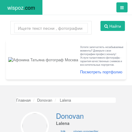
wispoz
.
com
Найти
Хотите запечатлеть незабываемые
моменты? Доверьте свои
фотографии профессионалу!
Услуги талантливого фотографа -
гарантия качественных снимков и
восхитительных портретов.
Посмотреть портфолио
Главная
Donovan
Lalena
Donovan
Lalena
folk
singer-songwriter