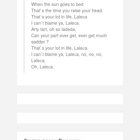
When the sun goes to bed
That`s the time you raise your head.
That`s your lot in life, Laleсa
I can`t blame ya, Laleсa.
Arty tart, oh so ladeda,
Can your part ever get, ever get much
sadder ?
That`s your lot in life, Laleсa.
I can`t blame ya, Laleсa, no, no, no,
Laleсa,
Oh, Laleсa.