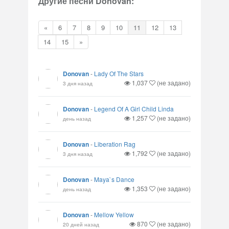
Другие песни Donovan:
«
6
7
8
9
10
11
12
13
14
15
»
Donovan
-
Lady Of The Stars
1,037
(не задано)
3 дня назад
Donovan
-
Legend Of A Girl Child Linda
1,257
(не задано)
день назад
Donovan
-
Liberation Rag
1,792
(не задано)
3 дня назад
Donovan
-
Maya`s Dance
1,353
(не задано)
день назад
Donovan
-
Mellow Yellow
870
(не задано)
20 дней назад