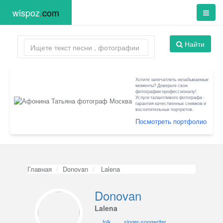
wispoz
.
com
Найти
Хотите запечатлеть незабываемые
моменты? Доверьте свои
фотографии профессионалу!
Услуги талантливого фотографа -
гарантия качественных снимков и
восхитительных портретов.
Посмотреть портфолио
Главная
Donovan
Lalena
Donovan
Lalena
folk
singer-songwriter