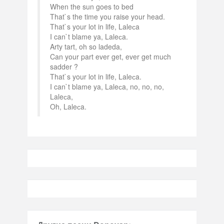
When the sun goes to bed
That`s the time you raise your head.
That`s your lot in life, Laleсa
I can`t blame ya, Laleсa.
Arty tart, oh so ladeda,
Can your part ever get, ever get much
sadder ?
That`s your lot in life, Laleсa.
I can`t blame ya, Laleсa, no, no, no,
Laleсa,
Oh, Laleсa.