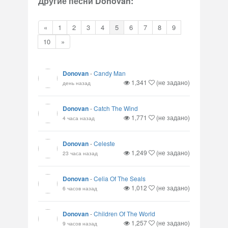
Другие песни Donovan:
«
1
2
3
4
5
6
7
8
9
10
»
Donovan
-
Candy Man
1,341
(не задано)
день назад
Donovan
-
Catch The Wind
1,771
(не задано)
4 часа назад
Donovan
-
Celeste
1,249
(не задано)
23 часа назад
Donovan
-
Celia Of The Seals
1,012
(не задано)
6 часов назад
Donovan
-
Children Of The World
1,257
(не задано)
9 часов назад