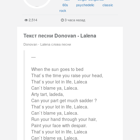
60s
psychedelic
classic
rock
2,514
3 часа назад
Текст песни Donovan - Lalena
Donovan - Lalena слова песни
When the sun goes to bed
That`s the time you raise your head,
That`s your lot in life, Laleсa
Can`t blame ya, Laleсa.
Arty tart, ladeda,
Can your part get much sadder ?
That`s your lot in life, Laleсa.
Can`t blame ya, Laleсa.
Run your hand through your hair,
Paint your face with despair.
That`s your lot in life, Laleсa
Can`t blame ya, Laleсa.