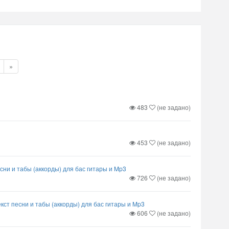
»
483
(не задано)
453
(не задано)
песни и табы (аккорды) для бас гитары и Mp3
726
(не задано)
| текст песни и табы (аккорды) для бас гитары и Mp3
606
(не задано)