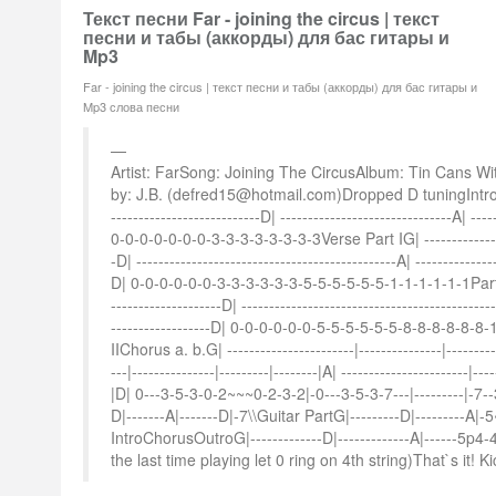
Текст песни Far - joining the circus | текст
песни и табы (аккорды) для бас гитары и
Mp3
Far - joining the circus | текст песни и табы (аккорды) для бас гитары и
Mp3 слова песни
Artist: FarSong: Joining The CircusAlbum: Tin Cans W
by: J.B. (defred15@hotmail.com)Dropped D tuningIntroC
---------------------------D| -------------------------------A| ----
0-0-0-0-0-0-0-3-3-3-3-3-3-3-3Verse Part IG| -----------------
-D| -----------------------------------------------A| --------------
D| 0-0-0-0-0-0-3-3-3-3-3-3-5-5-5-5-5-5-1-1-1-1-1-1Part IIG
--------------------D| ---------------------------------------------
------------------D| 0-0-0-0-0-0-5-5-5-5-5-5-8-8-8-8-8-8-
IIChorus a. b.G| -----------------------|---------------|---------|
---|---------------|---------|--------|A| -----------------------|--
|D| 0---3-5-3-0-2~~~0-2-3-2|-0---3-5-3-7---|---------|-7-
D|-------A|-------D|-7\\Guitar PartG|---------D|---------A|
IntroChorusOutroG|-------------D|-------------A|------5p4-
the last time playing let 0 ring on 4th string)That`s it! K