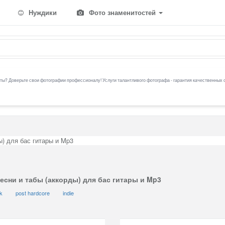
Нуждики
Фото знаменитостей
ы? Доверьте свои фотографии профессионалу! Услуги талантливого фотографа - гарантия качественных 
ды) для бас гитары и Mp3
т песни и табы (аккорды) для бас гитары и Mp3
ck
post hardcore
indie