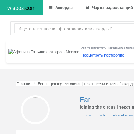
wispoz
.
com
Аккорды
Чарты радиостанций
Хотите запечатлеть незабываемые момент
Посмотреть портфолио
Главная
Far
joining the circus | текст песни и табы (аккор
Far
joining the circus | текс
emo
rock
alternative ro