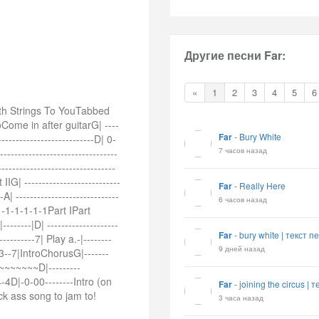
Другие песни Far:
«
1
2
3
4
5
6
ith Strings To YouTabbed
ome in after guitarG| ----
Far
-
Bury White
---------------------------D| 0-
7 часов назад
-----------------------------
---------------------------------
| ---------------------------
Far
-
Really Here
--A| -----------------------------
6 часов назад
1-1-1-1-1-1Part IPart
--------|D| --------------------
Far
-
bury white | текст 
------------7| Play a.-|--------
9 дней назад
-3--7|IntroChorusG|-------
-5~~~~~~~D|---------
4-4D|-0-00--------Intro (on
Far
-
joining the circus 
ick ass song to jam to!
3 часа назад