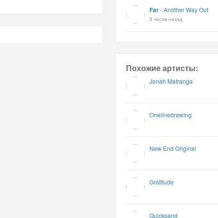
Far
-
Another Way Out
5 часов назад
Похожие артисты:
Jonah Matranga
Onelinedrawing
New End Original
Gratitude
Quicksand