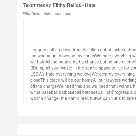
Текст песни Filthy Relics - Hate
Filthy Relics - Hate слова песни
Loggers cutting down treesPollution out of factoriesEb
me wanna get down on my kneesWe hate everyhing we
we hateAll the people had a chance,but no one ever w
BDump all your waste in the seaNo space to live for 
LSDWe hate everything we loveWe destroy everything w
closeThis place will be our homeAll our lawyers workin
off the chargeWe need this and we need thatI wanna h
witha baseball batbaseball batbaseball hatProgress suck
wanna change, the damn reel, butwe can`t, it`s to late t