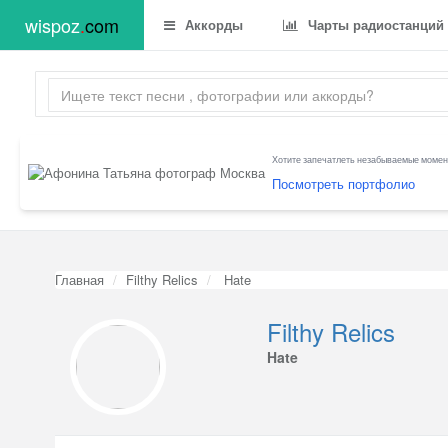
wispoz
.
com
Аккорды
Чарты радиостанций
Хотите запечатлеть незабываемые момент
Посмотреть портфолио
Главная
Filthy Relics
Hate
Filthy Relics
Hate