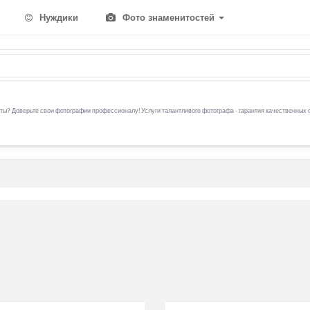
Нуждики
Фото знаменитостей
ы? Доверьте свои фотографии профессионалу! Услуги талантливого фотографа - гарантия качественных 