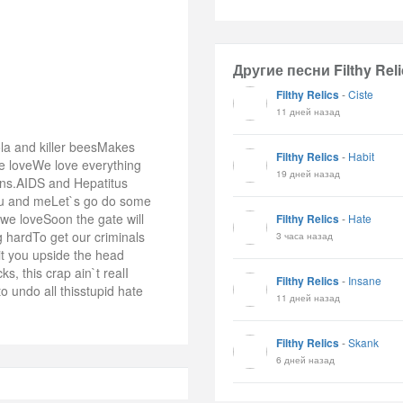
Другие песни Filthy Reli
Filthy Relics
-
Ciste
11 дней назад
ola and killer beesMakes
Filthy Relics
-
Habit
 loveWe love everything
19 дней назад
ins.AIDS and Hepatitus
you and meLet`s go do some
e loveSoon the gate will
Filthy Relics
-
Hate
g hardTo get our criminals
3 часа назад
it you upside the head
s, this crap ain`t realI
Filthy Relics
-
Insane
o undo all thisstupid hate
11 дней назад
Filthy Relics
-
Skank
6 дней назад