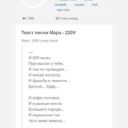
vocalists
russian
rock
pop-rock
1,552
3 часа назад
Текст песни Мара - 220V
Мара - 220V слова песни
И 220 вольт
При мысли о тебе,
И сок по проводам...
И мятая постель,
И фрисби в темноте...
Бросок... Удар...
И кофе полчаса,
И в разные места
Большого города...
И нереально так
Чуть ниже живота...