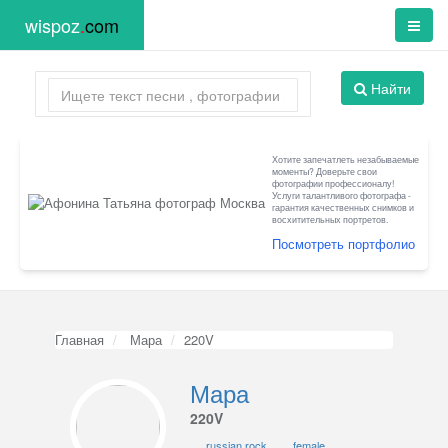
wispoz
.
com
Найти
Хотите запечатлеть незабываемые
моменты? Доверьте свои
фотографии профессионалу!
Услуги талантливого фотографа -
гарантия качественных снимков и
восхитительных портретов.
Посмотреть портфолио
Главная
Мара
220V
Мара
220V
russian rock
female