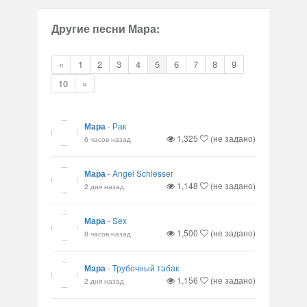
Другие песни Мара:
«
1
2
3
4
5
6
7
8
9
10
»
Мара
-
Рак
1,325
(не задано)
6 часов назад
Мара
-
Angel Schlesser
1,148
(не задано)
2 дня назад
Мара
-
Sex
1,500
(не задано)
8 часов назад
Мара
-
Трубочный табак
1,156
(не задано)
2 дня назад