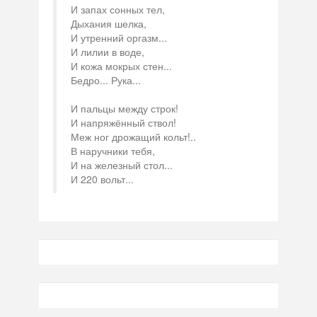
И запах сонных тел,
Дыхания шелка,
И утренний оргазм...
И лилии в воде,
И кожа мокрых стен...
Бедро... Рука...
И пальцы между строк!
И напряжённый ствол!
Меж ног дрожащий кольт!..
В наручники тебя,
И на железный стол...
И 220 вольт...