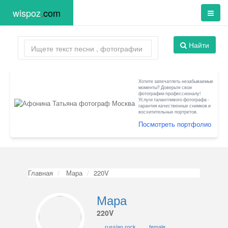
wispoz
.
com
Найти
Хотите запечатлеть незабываемые
моменты? Доверьте свои
фотографии профессионалу!
Услуги талантливого фотографа -
гарантия качественных снимков и
восхитительных портретов.
Посмотреть портфолио
Главная
Мара
220V
Мара
220V
russian rock
female