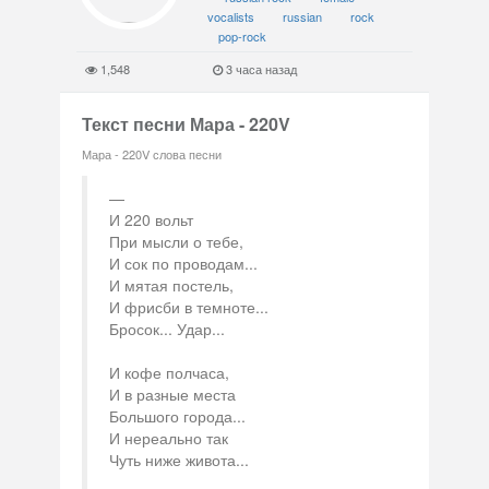
vocalists
russian
rock
pop-rock
1,548
3 часа назад
Текст песни Мара - 220V
Мара - 220V слова песни
И 220 вольт
При мысли о тебе,
И сок по проводам...
И мятая постель,
И фрисби в темноте...
Бросок... Удар...
И кофе полчаса,
И в разные места
Большого города...
И нереально так
Чуть ниже живота...