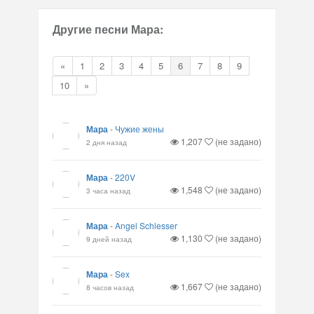
Другие песни Мара:
«
1
2
3
4
5
6
7
8
9
10
»
Мара
-
Чужие жены
1,207
(не задано)
2 дня назад
Мара
-
220V
1,548
(не задано)
3 часа назад
Мара
-
Angel Schlesser
1,130
(не задано)
9 дней назад
Мара
-
Sex
1,667
(не задано)
8 часов назад