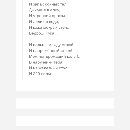
И запах сонных тел,
Дыхания шелка,
И утренний оргазм...
И лилии в воде,
И кожа мокрых стен...
Бедро... Рука...
И пальцы между строк!
И напряжённый ствол!
Меж ног дрожащий кольт!..
В наручники тебя,
И на железный стол...
И 220 вольт...