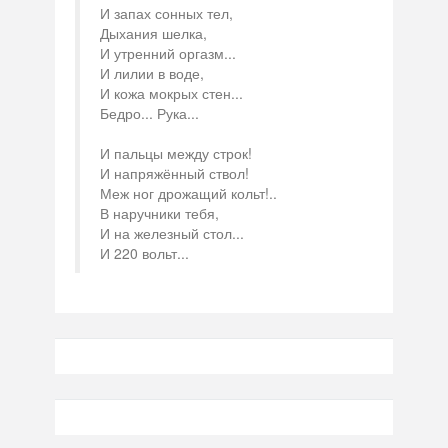
И запах сонных тел,
Дыхания шелка,
И утренний оргазм...
И лилии в воде,
И кожа мокрых стен...
Бедро... Рука...
И пальцы между строк!
И напряжённый ствол!
Меж ног дрожащий кольт!..
В наручники тебя,
И на железный стол...
И 220 вольт...