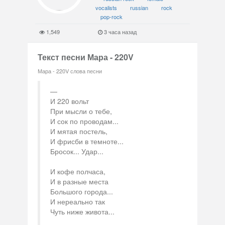
vocalists
russian
rock
pop-rock
1,549
3 часа назад
Текст песни Мара - 220V
Мара - 220V слова песни
И 220 вольт
При мысли о тебе,
И сок по проводам...
И мятая постель,
И фрисби в темноте...
Бросок... Удар...
И кофе полчаса,
И в разные места
Большого города...
И нереально так
Чуть ниже живота...