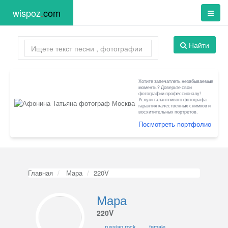
wispoz
.
com
Найти
Хотите запечатлеть незабываемые
моменты? Доверьте свои
фотографии профессионалу!
Услуги талантливого фотографа -
гарантия качественных снимков и
восхитительных портретов.
Посмотреть портфолио
Главная
Мара
220V
Мара
220V
russian rock
female