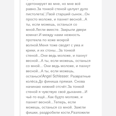
сдетонирует во мне, но мне всё
равно.За тонкой стеной целует дуло
пистолета( )Твой старший сынок...Он
просто моложе, и пахнет весной...А
ты, если можешь, останься со
мной.Легли вместе. Закрыли двери
комнат.И между нами нежность
протекла по коже мокрой
волной.Меня тоже сводят с ума и
крики, и их стоны...За тонкой
стеной...Они ведь моложе, и пахнут
весной...А ты, если можешь, останься
со мной... Они ведь моложе, и пахнут
весной...А ты, если можешь,
останься!Angel Schlesser. Развратные
колёса.До финиша прямая. Снова
начинаю нижний отсчёт.За тонкой
стеной я чувствую своё дыхание...И
чьё-то ещё...Как будто моложе, и
пахнет весной...Теперь, если
можешь, останься со мной. Зажгли
фишки, раздробили кости,Разложили