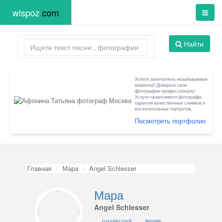
wispoz
.
com
Найти
Хотите запечатлеть незабываемые
моменты? Доверьте свои
фотографии профессионалу!
Услуги талантливого фотографа -
гарантия качественных снимков и
восхитительных портретов.
Посмотреть портфолио
Главная
Мара
Angel Schlesser
Мара
Angel Schlesser
russian rock
female