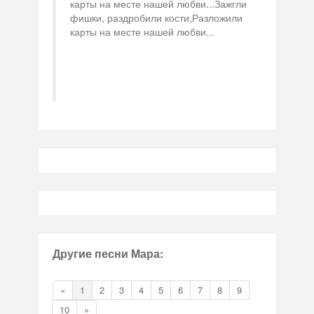
карты на месте нашей любви...Зажгли
фишки, раздробили кости,Разложили
карты на месте нашей любви...
Другие песни Мара:
«
1
2
3
4
5
6
7
8
9
10
»