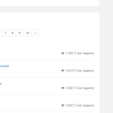
7
8
9
10
»
1,764
(не задано)
азывай
1,614
(не задано)
вь
1,522
(не задано)
1,622
(не задано)