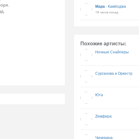
поря.
Мара
-
Камбоджа
зд.
19 часов назад
Похожие артисты:
Ночные Снайперы
Сурганова и Оркестр
Юта
Zемфира
Чичерина