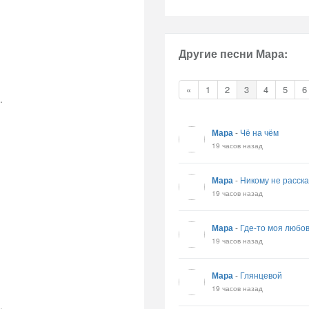
Другие песни Мара:
«
1
2
3
4
5
6
.
Мара
-
Чё на чём
19 часов назад
Мара
-
Никому не расск
19 часов назад
Мара
-
Где-то моя любо
19 часов назад
Мара
-
Глянцевой
19 часов назад
.