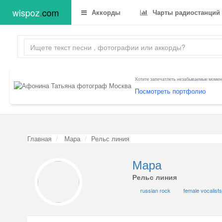
wispoz
.
com
Аккорды
Чарты радиостанций
Хотите запечатлеть незабываемые момент
Посмотреть портфолио
Главная
Мара
Рельс линия
Мара
Рельс линия
russian rock
female vocalist