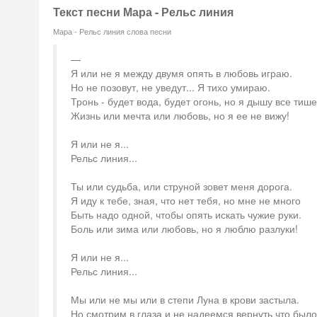
Текст песни Мара - Рельс линия
Мара - Рельс линия слова песни
Я или не я между двумя опять в любовь играю.
Но не позовут, не уведут... Я тихо умираю.
Тронь - будет вода, будет огонь, но я дышу все тише
Жизнь или мечта или любовь, но я ее не вижу!
Я или не я...
Рельс линия...
Ты или судьба, или струной зовет меня дорога.
Я иду к тебе, зная, что нет тебя, но мне не много
Быть надо одной, чтобы опять искать чужие руки.
Боль или зима или любовь, но я люблю разлуки!
Я или не я...
Рельс линия...
Мы или не мы или в степи Луна в крови застыла.
Но смотрим в глаза и не надеемся вернуть что было