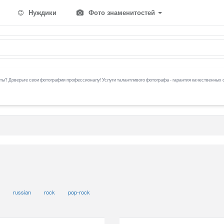
Нуждики
Фото знаменитостей
ы? Доверьте свои фотографии профессионалу! Услуги талантливого фотографа - гарантия качественных 
s
russian
rock
pop-rock