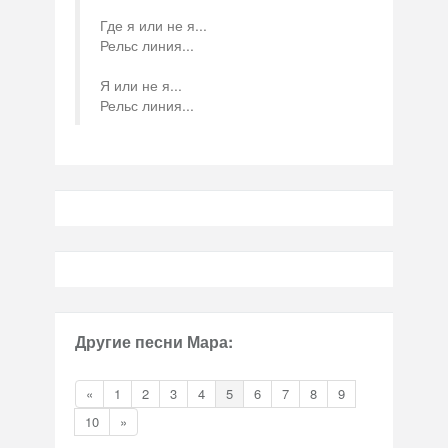
Где я или не я...
Рельс линия...
Я или не я...
Рельс линия...
Другие песни Мара:
«
1
2
3
4
5
6
7
8
9
10
»