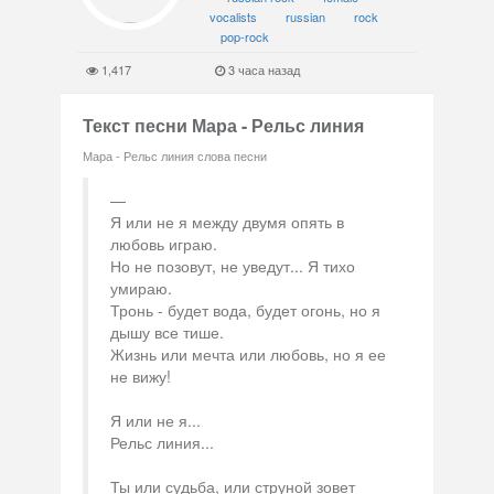
vocalists
russian
rock
pop-rock
1,417
3 часа назад
Текст песни Мара - Рельс линия
Мара - Рельс линия слова песни
Я или не я между двумя опять в
любовь играю.
Но не позовут, не уведут... Я тихо
умираю.
Тронь - будет вода, будет огонь, но я
дышу все тише.
Жизнь или мечта или любовь, но я ее
не вижу!
Я или не я...
Рельс линия...
Ты или судьба, или струной зовет