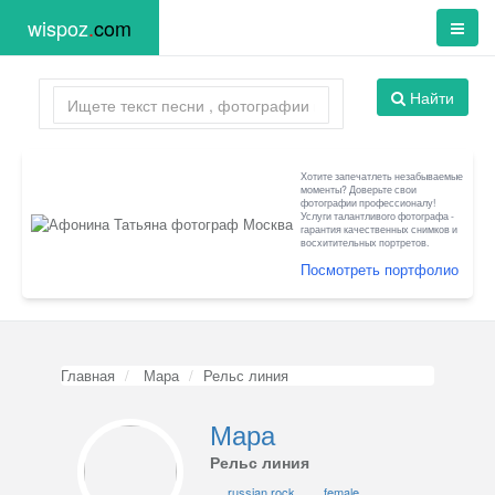
wispoz
.
com
Найти
Хотите запечатлеть незабываемые
моменты? Доверьте свои
фотографии профессионалу!
Услуги талантливого фотографа -
гарантия качественных снимков и
восхитительных портретов.
Посмотреть портфолио
Главная
Мара
Рельс линия
Мара
Рельс линия
russian rock
female