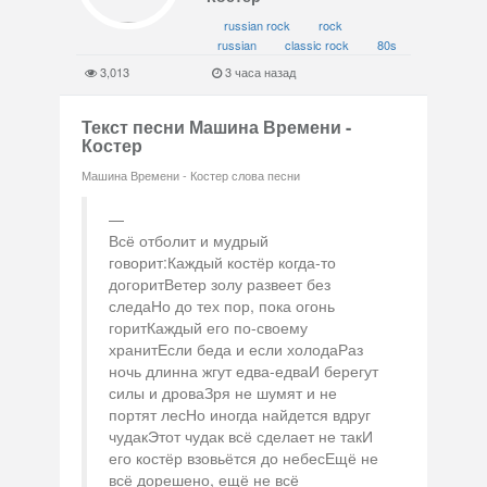
russian rock
rock
russian
classic rock
80s
3,013
3 часа назад
Текст песни Машина Времени -
Костер
Машина Времени - Костер слова песни
Всё отболит и мудрый
говорит:Каждый костёр когда-то
догоритВетер золу развеет без
следаНо до тех пор, пока огонь
горитКаждый его по-своему
хранитЕсли беда и если холодаРаз
ночь длинна жгут едва-едваИ берегут
силы и дроваЗря не шумят и не
портят лесНо иногда найдется вдруг
чудакЭтот чудак всё сделает не такИ
его костёр взовьётся до небесЕщё не
всё дорешено, ещё не всё