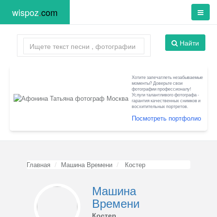
wispoz
.
com
Найти
Хотите запечатлеть незабываемые
моменты? Доверьте свои
фотографии профессионалу!
Услуги талантливого фотографа -
гарантия качественных снимков и
восхитительных портретов.
Посмотреть портфолио
Главная
Машина Времени
Костер
Машина
Времени
Костер