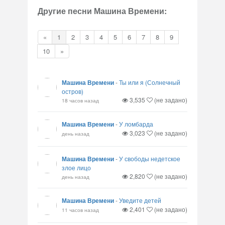
Другие песни Машина Времени:
«
1
2
3
4
5
6
7
8
9
10
»
Машина Времени
-
Ты или я (Солнечный
остров)
3,535
(не задано)
18 часов назад
Машина Времени
-
У ломбарда
3,023
(не задано)
день назад
Машина Времени
-
У свободы недетское
злое лицо
2,820
(не задано)
день назад
Машина Времени
-
Уведите детей
2,401
(не задано)
11 часов назад