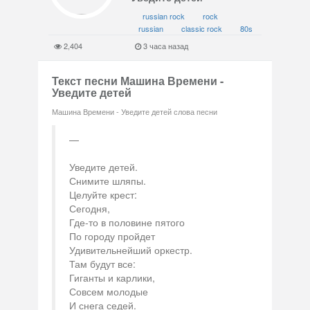
russian rock
rock
russian
classic rock
80s
2,404
3 часа назад
Текст песни Машина Времени -
Уведите детей
Машина Времени - Уведите детей слова песни
Уведите детей.
Снимите шляпы.
Целуйте крест:
Сегодня,
Где-то в половине пятого
По городу пройдет
Удивительнейший оркестр.
Там будут все:
Гиганты и карлики,
Совсем молодые
И снега седей.