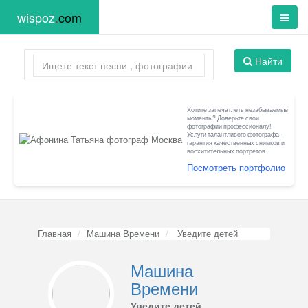
wispoz
.
com
Найти
Хотите запечатлеть незабываемые
моменты? Доверьте свои
фотографии профессионалу!
Услуги талантливого фотографа -
гарантия качественных снимков и
восхитительных портретов.
Посмотреть портфолио
Главная
Машина Времени
Уведите детей
Машина
Времени
Уведите детей