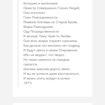
Большие и маленькие:
Оркестр Совершенно Глухих Людей,
Они исполнят:
Гимн Повседневности,
Реквием Клятвам на Старой Крови,
Марш Равнодушия,
Оду Посредственности
И вечную Тему Чьей-то Любви.
Они всех вокруг поразят горением,
Как делали это миллион лет подряд,
И будут святы в своем Откровении,
Ибо не ведают, что творят.
Но скоро шеренга за городом
скроется,
Шагами замучив дорогу-змею,
И вы не успеете даже расстроиться.
И жизнь опять войдет в колею.
1977г