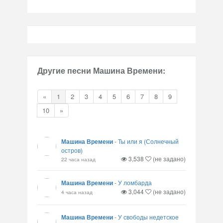
Другие песни Машина Времени:
«
1
2
3
4
5
6
7
8
9
10
»
Машина Времени
-
Ты или я (Солнечный
остров)
3,538
(не задано)
22 часа назад
Машина Времени
-
У ломбарда
3,044
(не задано)
4 часа назад
Машина Времени
-
У свободы недетское