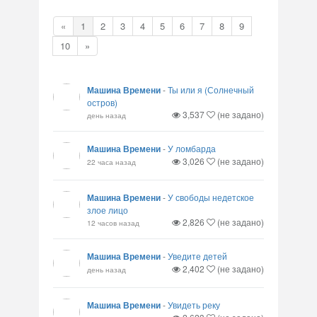
«
1
2
3
4
5
6
7
8
9
10
»
Машина Времени
-
Ты или я (Солнечный
остров)
3,537
(не задано)
день назад
Машина Времени
-
У ломбарда
3,026
(не задано)
22 часа назад
Машина Времени
-
У свободы недетское
злое лицо
2,826
(не задано)
12 часов назад
Машина Времени
-
Уведите детей
2,402
(не задано)
день назад
Машина Времени
-
Увидеть реку