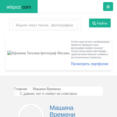
wispoz
.
com
Найти
Хотите запечатлеть незабываемые
моменты? Доверьте свои
фотографии профессионалу!
Услуги талантливого фотографа -
гарантия качественных снимков и
восхитительных портретов.
Посмотреть портфолио
Главная
Машина Времени
С давних лет я любил не спектакль
Машина
Времени