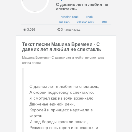
С давних лет я любил не
спектакль
russian rock
rock
russian
classic rock
80s
3,036
3 часа назад
Текст песни Машина Времени - С
давних лет я любил не спектакль
Машина Времени - С давних лет я любил не спектакль
слова песни
С давних лет я любил не спектакль,
А скорей подготовку к спектаклю,
Я смотрел как из волн возникало
Движенье единой реки,
Королей и принцесс наряжали в
картон
И под бороды красили паклю,
Режиссер весь горел и от счастья и