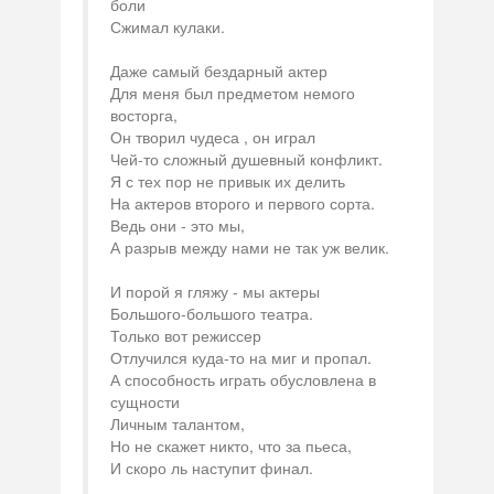
боли
Сжимал кулаки.
Даже самый бездарный актер
Для меня был предметом немого
восторга,
Он творил чудеса , он играл
Чей-то сложный душевный конфликт.
Я с тех пор не привык их делить
На актеров второго и первого сорта.
Ведь они - это мы,
А разрыв между нами не так уж велик.
И порой я гляжу - мы актеры
Большого-большого театра.
Только вот режиссер
Отлучился куда-то на миг и пропал.
А способность играть обусловлена в
сущности
Личным талантом,
Но не скажет никто, что за пьеса,
И скоро ль наступит финал.