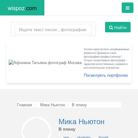
wispoz
.
com
Найти
Хотите запечатлеть незабываемые
моменты? Доверьте свои
фотографии профессионалу!
Услуги талантливого фотографа -
гарантия качественных снимков и
восхитительных портретов.
Посмотреть портфолио
Главная
Мика Ньютон
В плену
Мика Ньютон
В плену
pop
ukrainian
female