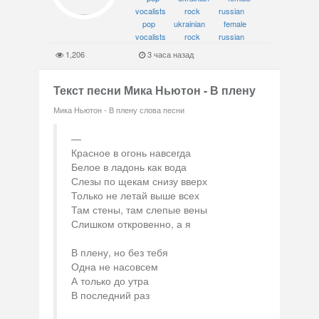
vocalists
rock
russian
pop
ukrainian
female
vocalists
rock
russian
1,206
3 часа назад
Текст песни Мика Ньютон - В плену
Мика Ньютон - В плену слова песни
Красное в огонь навсегда
Белое в ладонь как вода
Слезы по щекам снизу вверх
Только не летай выше всех
Там стены, там слепые вены
Слишком откровенно, а я
В плену, но без тебя
Одна не насовсем
А только до утра
В последний раз