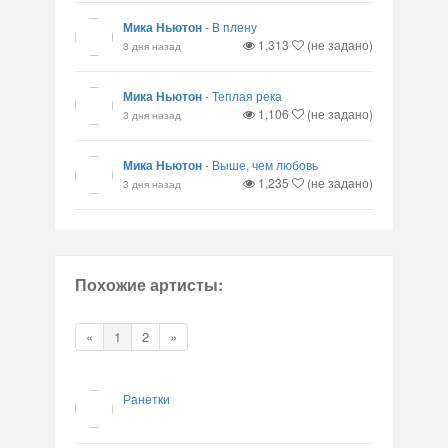
Мика Ньютон
-
В плену
1,313
(не задано)
3 дня назад
Мика Ньютон
-
Теплая река
1,106
(не задано)
3 дня назад
Мика Ньютон
-
Выше, чем любовь
1,235
(не задано)
3 дня назад
Похожие артисты:
«
1
2
»
Ранетки