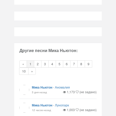
Другие песни Мика Ньютон:
«
1
2
3
4
5
6
7
8
9
10
»
Мика Ньютон
-
Аномалия
1,173
(не задано)
3 дня назад
Мика Ньютон
-
Лунопарк
1,003
(не задано)
12 часов назад