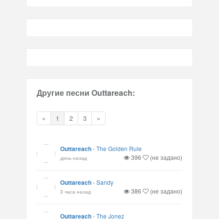
Другие песни Outtareach:
«
1
2
3
»
Outtareach
-
The Golden Rule
396
(не задано)
день назад
Outtareach
-
Sandy
386
(не задано)
3 часа назад
Outtareach
-
The Jonez