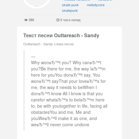
skate punk
melodycore
skatepunk
386
3 часа назад
Текст песни Outtareach - Sandy
Outtareach - Sandy слова песни
Why wonвЂ™t you? Why canвЂ™t
you?Be there for me, the way IвЂ™m
here for youYou donвЂ™t say, You
wonвЂ™t sayThat your loveвЂ™s for
me, the way it needs to beWhen I
donвЂ™t know All I know is that you
carefor whatвЂ™s to beIвЂ™m here
to, be with youtogether in life, facing all
obstaclesYou and me, Me and
youWeвЂ™ll make it as one, and
weвЂ™ll never come undone