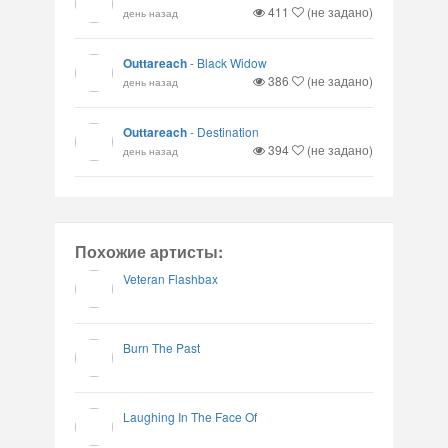
411
(не задано)
день назад
Outtareach
-
Black Widow
386
(не задано)
день назад
Outtareach
-
Destination
394
(не задано)
день назад
Похожие артисты:
Veteran Flashbax
Burn The Past
Laughing In The Face Of