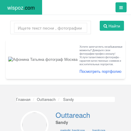
wispoz
.
com
Найти
Хотите запечатлеть незабываемые
моменты? Доверьте свои
фотографии профессионалу!
Услуги талантливого фотографа -
гарантия качественных снимков и
восхитительных портретов.
Посмотреть портфолио
Главная
Outtareach
Sandy
Outtareach
Sandy
melodic hardcore
hardcore