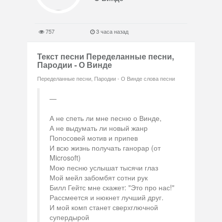
757
3 часа назад
Текст песни Переделанные песни,
Пародии - О Винде
Переделанные песни, Пародии - О Винде слова песни
А не спеть ли мне песню о Винде,
А не выдумать ли новый жанр
Попосовей мотив и припев
И всю жизнь получать ганорар (от
Microsoft)
Мою песню услышат тысячи глаз
Мой мейл забомбят сотни рук
Билл Гейтс мне скажет: "Это про нас!"
Рассмеется и нюкнет лучший друг.
И мой комп станет сверхглючной
супердырой