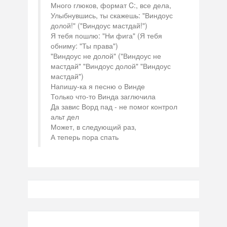
Много глюков, формат C:, все дела,
Улыбнувшись, ты скажешь: "Виндоус
долой!" ("Виндоус мастдай!")
Я тебя пошлю: "Ни фига" (Я тебя
обниму: "Ты права")
"Виндоус не долой" ("Виндоус не
мастдай" "Виндоус долой" "Виндоус
мастдай")
Напишу-ка я песню о Винде
Только что-то Винда заглючила
Да завис Ворд пад - не помог контрол
альт дел
Может, в следующий раз,
А теперь пора спать