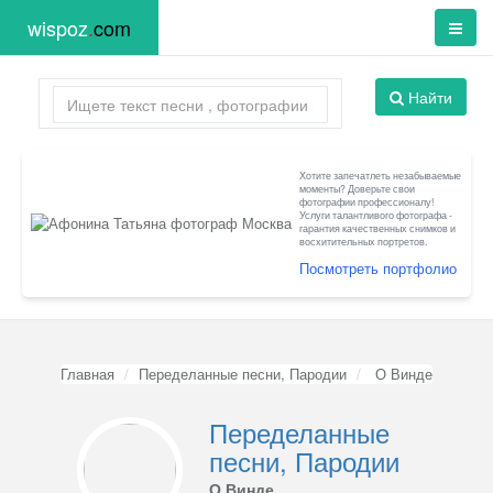
wispoz
.
com
Найти
Хотите запечатлеть незабываемые
моменты? Доверьте свои
фотографии профессионалу!
Услуги талантливого фотографа -
гарантия качественных снимков и
восхитительных портретов.
Посмотреть портфолио
Главная
Переделанные песни, Пародии
О Винде
Переделанные
песни, Пародии
О Винде