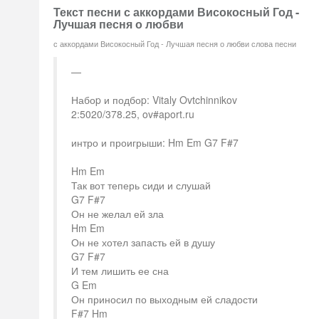
Текст песни с аккордами Високосный Год -
Лучшая песня о любви
с аккордами Високосный Год - Лучшая песня о любви слова песни
Набоp и подбоp: Vitaly Ovtchinnikov
2:5020/378.25, ov#aport.ru
интро и проигрыши: Hm Em G7 F#7
Hm Em
Так вот теперь сиди и слушай
G7 F#7
Он не желал ей зла
Hm Em
Он не хотел запасть ей в душу
G7 F#7
И тем лишить ее сна
G Em
Он приносил по выходным ей сладости
F#7 Hm