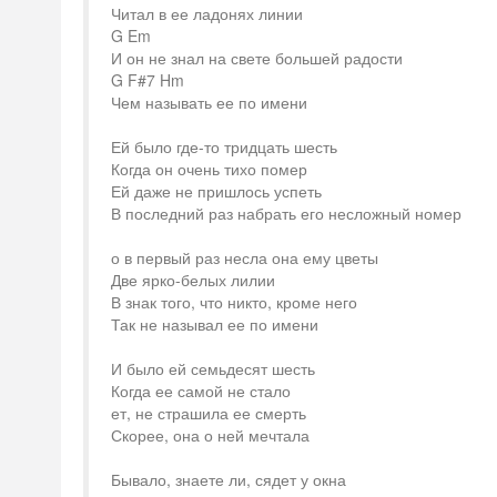
Читал в ее ладонях линии
G Em
И он не знал на свете большей радости
G F#7 Hm
Чем называть ее по имени
Ей было где-то тридцать шесть
Когда он очень тихо помер
Ей даже не пришлось успеть
В последний раз набрать его несложный номер
о в первый раз несла она ему цветы
Две ярко-белых лилии
В знак того, что никто, кроме него
Так не называл ее по имени
И было ей семьдесят шесть
Когда ее самой не стало
ет, не страшила ее смерть
Скорее, она о ней мечтала
Бывало, знаете ли, сядет у окна