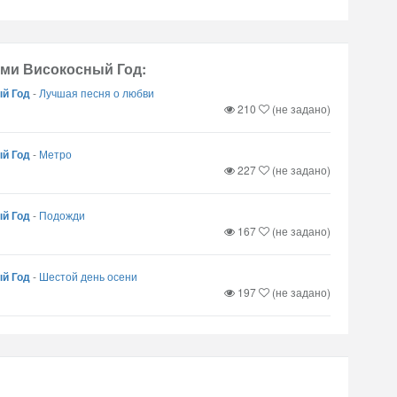
ами Високосный Год:
ый Год
-
Лучшая песня о любви
210
(не задано)
ый Год
-
Метро
227
(не задано)
ый Год
-
Подожди
167
(не задано)
ый Год
-
Шестой день осени
197
(не задано)