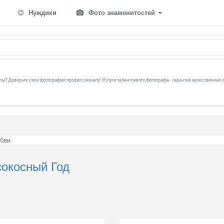
Нуждики
Фото знаменитостей
ы? Доверьте свои фотографии профессионалу! Услуги талантливого фотографа - гарантия качественных 
бви
сокосный Год