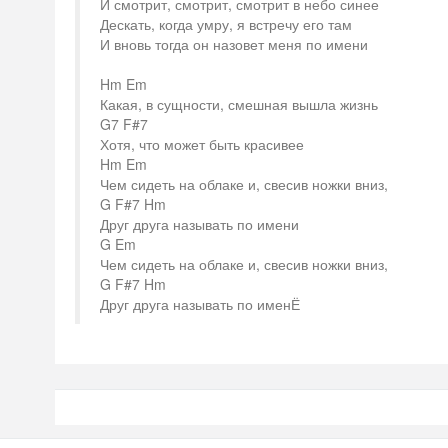
И смотрит, смотрит, смотрит в небо синее
Дескать, когда умру, я встречу его там
И вновь тогда он назовет меня по имени
Hm Em
Какая, в сущности, смешная вышла жизнь
G7 F#7
Хотя, что может быть красивее
Hm Em
Чем сидеть на облаке и, свесив ножки вниз,
G F#7 Hm
Друг друга называть по имени
G Em
Чем сидеть на облаке и, свесив ножки вниз,
G F#7 Hm
Друг друга называть по именЁ