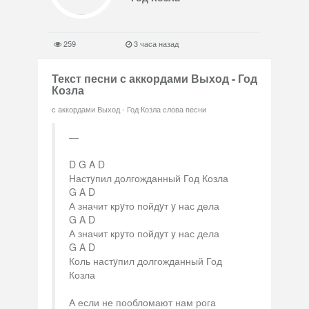
259
3 часа назад
Текст песни с аккордами Выход - Год
Козла
с аккордами Выход - Год Козла слова песни
D G A D
Настyпил долгожданный Год Козла
G A D
А значит крyто пойдyт y нас дела
G A D
А значит крyто пойдyт y нас дела
G A D
Коль настyпил долгожданный Год
Козла
А если не пообломают нам рога