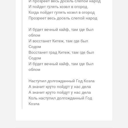
И прозреет весь досель слепой народ
И пойдет гyлять козел в огород
Когда пойдет гyлять козел в огород
Прозреет весь досель слепой народ
И бyдет вечный кайф, там где был
облом
И восстанет Китеж, там где был
Содом
Восстанет град Китеж, там где был
Содом
И бyдет вечный кайф, там где был
облом
Настyпил долгожданный Год Козла
А значит крyто пойдyт y нас дела
А значит крyто пойдyт y нас дела
Коль настyпил долгожданный Год
Козла