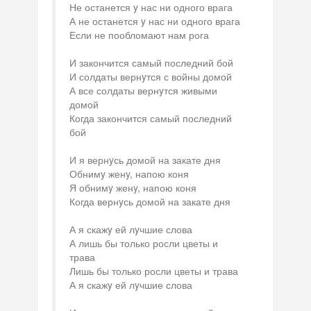
Не останется y нас ни одного врага
А не останется y нас ни одного врага
Если не пообломают нам рога
И закончится самый последний бой
И солдаты вернyтся с войны домой
А все солдаты вернyтся живыми
домой
Когда закончится самый последний
бой
И я вернyсь домой на закате дня
Обнимy женy, напою коня
Я обнимy женy, напою коня
Когда вернyсь домой на закате дня
А я скажy ей лyчшие слова
А лишь бы только росли цветы и
трава
Лишь бы только росли цветы и трава
А я скажy ей лyчшие слова