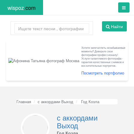
wispoz
.
com
Найти
Хотите запечатлеть незабываемые
моменты? Доверьте свои
фотографии профессионалу!
Услуги талантливого фотографа -
гарантия качественных снимков и
восхитительных портретов.
Посмотреть портфолио
Главная
с аккордами Выход
Год Козла
с аккордами
Выход
Год Козла