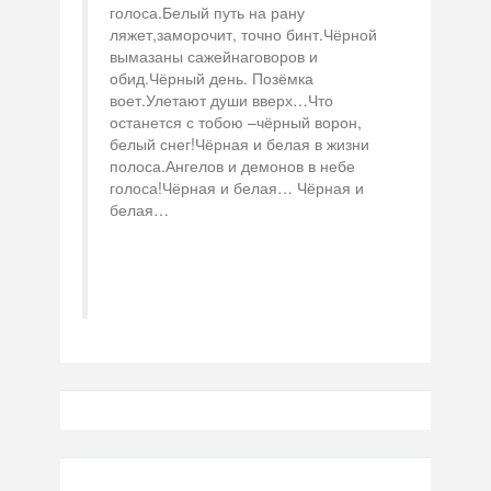
голоса.Белый путь на рану
ляжет,заморочит, точно бинт.Чёрной
вымазаны сажейнаговоров и
обид.Чёрный день. Позёмка
воет.Улетают души вверх…Что
останется с тобою –чёрный ворон,
белый снег!Чёрная и белая в жизни
полоса.Ангелов и демонов в небе
голоса!Чёрная и белая… Чёрная и
белая…