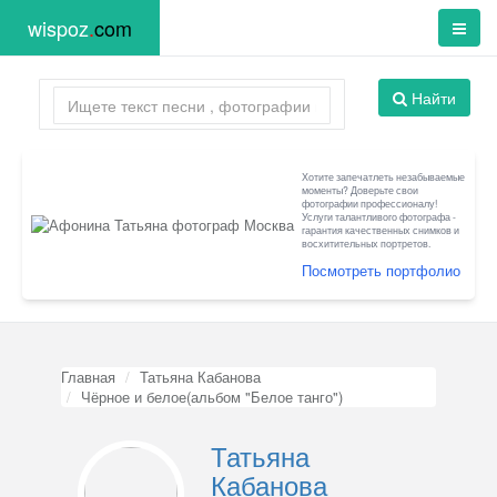
wispoz
.
com
Найти
Хотите запечатлеть незабываемые
моменты? Доверьте свои
фотографии профессионалу!
Услуги талантливого фотографа -
гарантия качественных снимков и
восхитительных портретов.
Посмотреть портфолио
Главная
Татьяна Кабанова
Чёрное и белое(альбом "Белое танго")
Татьяна
Кабанова