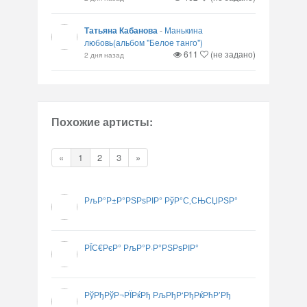
Татьяна Кабанова
-
Манькина
любовь(альбом "Белое танго")
611
(не задано)
2 дня назад
Похожие артисты:
«
1
2
3
»
РљР°Р±Р°РЅРѕРІР° РўР°С‚СЊСЏРЅР°
РЇС€РєР° РљР°Р·Р°РЅРѕРІР°
РўРђРўР¬РЇРќРђ РљРђР‘РђРќРћР’Рђ