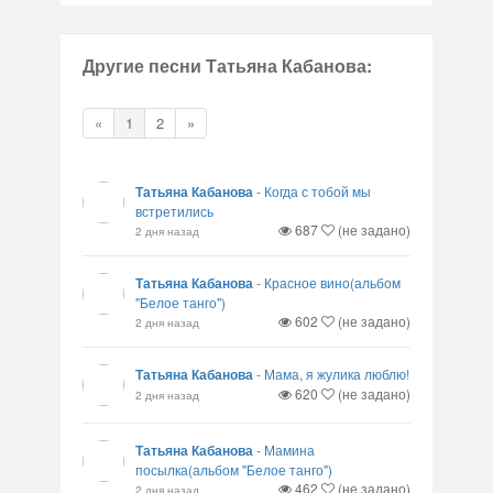
Другие песни Татьяна Кабанова:
«
1
2
»
Татьяна Кабанова
-
Когда с тобой мы
встретились
687
(не задано)
2 дня назад
Татьяна Кабанова
-
Красное вино(альбом
"Белое танго")
602
(не задано)
2 дня назад
Татьяна Кабанова
-
Мама, я жулика люблю!
620
(не задано)
2 дня назад
Татьяна Кабанова
-
Мамина
посылка(альбом "Белое танго")
462
(не задано)
2 дня назад