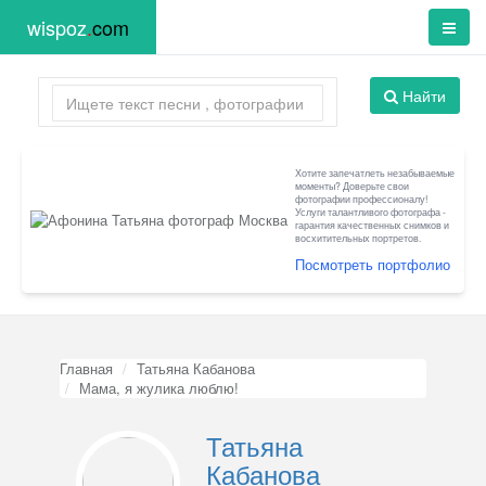
wispoz
.
com
Найти
Хотите запечатлеть незабываемые
моменты? Доверьте свои
фотографии профессионалу!
Услуги талантливого фотографа -
гарантия качественных снимков и
восхитительных портретов.
Посмотреть портфолио
Главная
Татьяна Кабанова
Мама, я жулика люблю!
Татьяна
Кабанова