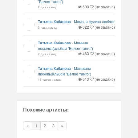
"Белое танго")
603
(не задано)
2 дня назад
Татьяна Кабанова
-
Мама, я жулика люблю!
622
(не задано)
3 часа назад
Татьяна Кабанова
-
Мамина
посылка(альбом "Белое танго")
463
(не задано)
2 дня назад
Татьяна Кабанова
-
Манькина
любовь(альбом "Белое танго")
613
(не задано)
15 часов назад
Похожие артисты:
«
1
2
3
»