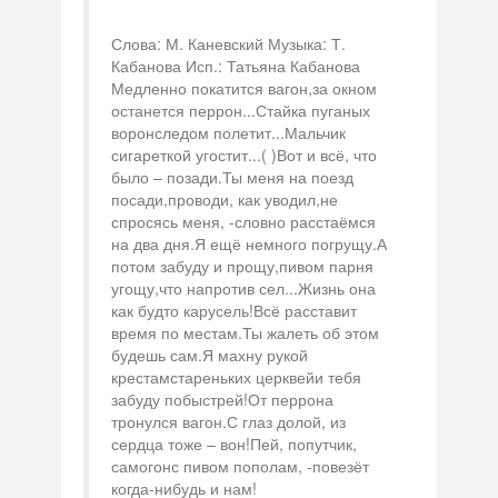
Слова: М. Каневский Музыка: Т.
Кабанова Исп.: Татьяна Кабанова
Медленно покатится вагон,за окном
останется перрон...Стайка пуганых
воронследом полетит...Мальчик
сигареткой угостит...( )Вот и всё, что
было – позади.Ты меня на поезд
посади,проводи, как уводил,не
спросясь меня, -словно расстаёмся
на два дня.Я ещё немного погрущу.А
потом забуду и прощу,пивом парня
угощу,что напротив сел...Жизнь она
как будто карусель!Всё расставит
время по местам.Ты жалеть об этом
будешь сам.Я махну рукой
крестамстареньких церквейи тебя
забуду побыстрей!От перрона
тронулся вагон.С глаз долой, из
сердца тоже – вон!Пей, попутчик,
самогонс пивом пополам, -повезёт
когда-нибудь и нам!