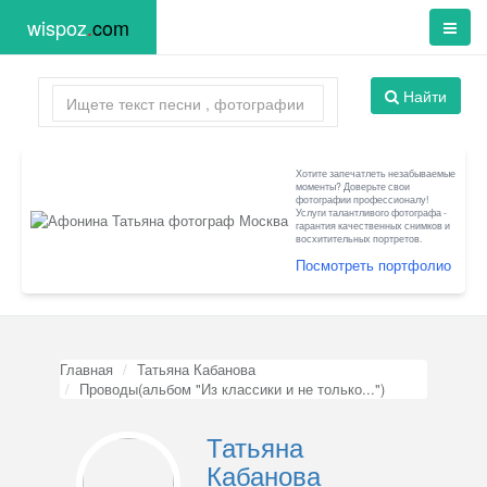
wispoz
.
com
Найти
Хотите запечатлеть незабываемые
моменты? Доверьте свои
фотографии профессионалу!
Услуги талантливого фотографа -
гарантия качественных снимков и
восхитительных портретов.
Посмотреть портфолио
Главная
Татьяна Кабанова
Проводы(альбом "Из классики и не только...")
Татьяна
Кабанова