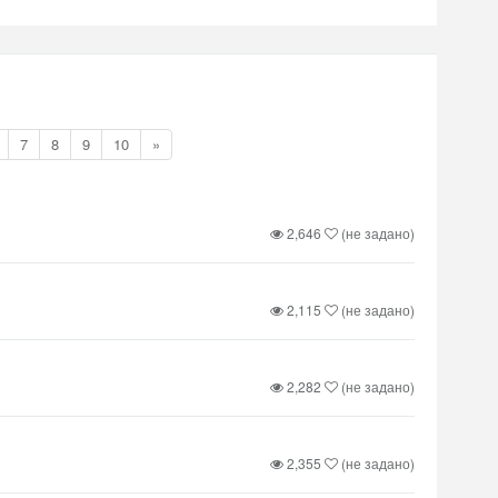
7
8
9
10
»
2,646
(не задано)
2,115
(не задано)
2,282
(не задано)
2,355
(не задано)