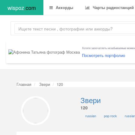
wispoz
.
com
Аккорды
Чарты радиостанций
Хотите запечатлеть незабываемые момент
Посмотреть портфолио
Главная
Звери
120
Звери
120
russian
pop rock
russia