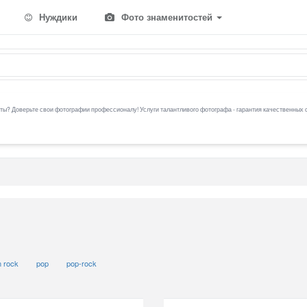
Нуждики
Фото знаменитостей
ы? Доверьте свои фотографии профессионалу! Услуги талантливого фотографа - гарантия качественных 
n rock
pop
pop-rock