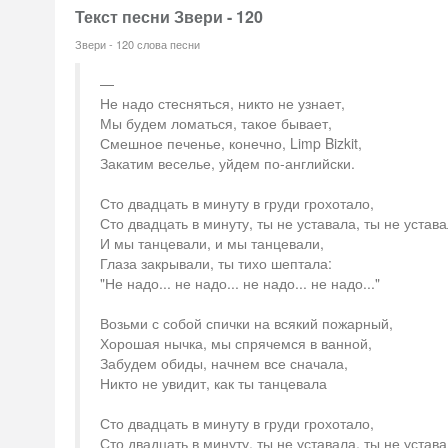
Текст песни Звери - 120
Звери - 120 слова песни
Не надо стесняться, никто не узнает,
Мы будем ломаться, такое бывает,
Смешное печенье, конечно, Limp Bizkit,
Закатим веселье, уйдем по-английски.
Сто двадцать в минуту в груди грохотало,
Сто двадцать в минуту, ты не уставала, ты не устава
И мы танцевали, и мы танцевали,
Глаза закрывали, ты тихо шептала:
"Не надо... не надо... не надо... не надо..."
Возьми с собой спички на всякий пожарный,
Хорошая нычка, мы спрячемся в ванной,
Забудем обиды, начнем все сначала,
Никто не увидит, как ты танцевала
Сто двадцать в минуту в груди грохотало,
Сто двадцать в минуту, ты не уставала, ты не устава