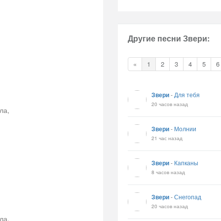
Другие песни Звери:
«
1
2
3
4
5
6
Звери
-
Для тебя
20 часов назад
ла,
Звери
-
Молнии
21 час назад
Звери
-
Капканы
8 часов назад
Звери
-
Снегопад
20 часов назад
ла,