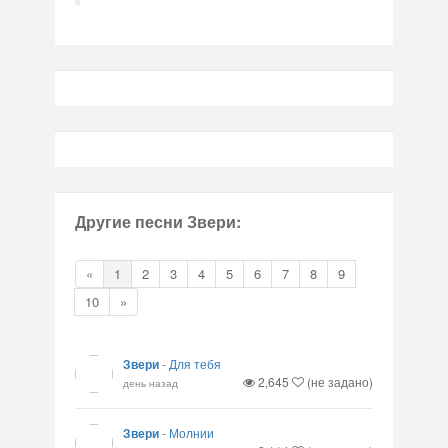
Другие песни Звери:
«
1
2
3
4
5
6
7
8
9
10
»
Звери
-
Для тебя
2,645
(не задано)
день назад
Звери
-
Молнии