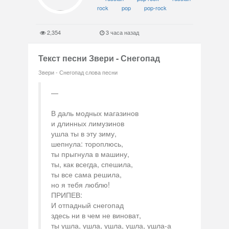
rock
pop
pop-rock
2,354
3 часа назад
Текст песни Звери - Снегопад
Звери - Снегопад слова песни
В даль модных магазинов
и длинных лимузинов
ушла ты в эту зиму,
шепнула: тороплюсь,
ты прыгнула в машину,
ты, как всегда, спешила,
ты все сама решила,
но я тебя люблю!
ПРИПЕВ:
И отпадный снегопад
здесь ни в чем не виноват,
ты ушла, ушла, ушла, ушла, ушла-а