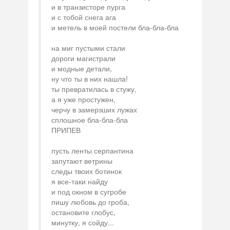
и в транзисторе пурга
и с тобой снега ага
и метель в моей постели бла-бла-бла
на миг пустыми стали
дороги магистрали
и модные детали,
ну что ты в них нашла!
ты превратилась в стужу,
а я уже простужен,
черчу в замерзших лужах
сплошное бла-бла-бла
ПРИПЕВ
пусть ленты серпантина
запутают ветрины
следы твоих ботинок
я все-таки найду
и под окном в сугробе
пишу любовь до гроба,
остановите глобус,
минутку, я сойду...