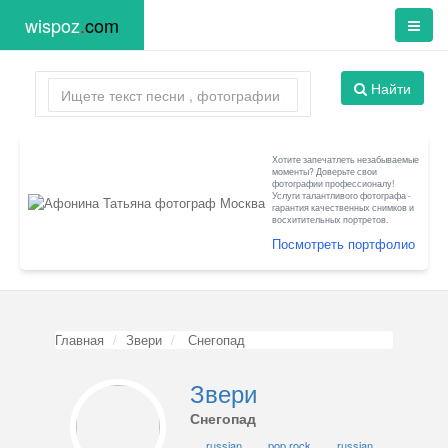
wispoz
.
com
Найти
Хотите запечатлеть незабываемые
моменты? Доверьте свои
фотографии профессионалу!
Услуги талантливого фотографа -
гарантия качественных снимков и
восхитительных портретов.
Посмотреть портфолио
Главная
Звери
Снегопад
Звери
Снегопад
russian
pop rock
russian