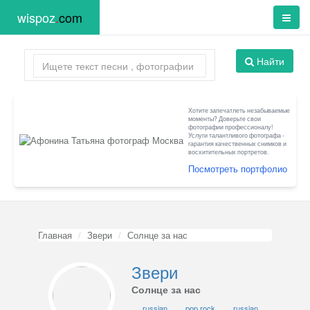
wispoz
.
com
Найти
Хотите запечатлеть незабываемые
моменты? Доверьте свои
фотографии профессионалу!
Услуги талантливого фотографа -
гарантия качественных снимков и
восхитительных портретов.
Посмотреть портфолио
Главная
Звери
Солнце за нас
Звери
Солнце за нас
russian
pop rock
russian