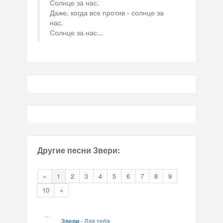
Солнце за нас.
Даже, когда все против - солнце за
нас.
Солнце за нас...
Другие песни Звери:
«
1
2
3
4
5
6
7
8
9
10
»
Звери
-
Для тебя