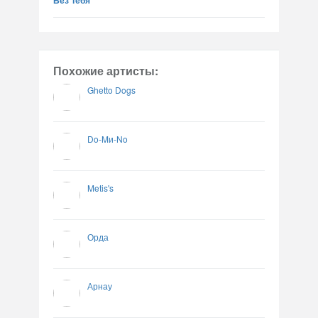
Без Тебя
Похожие артисты:
Ghetto Dogs
Do-Mи-No
Metis's
Орда
Арнау