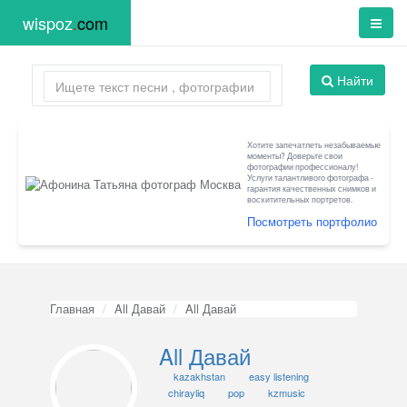
wispoz
.
com
Найти
Хотите запечатлеть незабываемые
моменты? Доверьте свои
фотографии профессионалу!
Услуги талантливого фотографа -
гарантия качественных снимков и
восхитительных портретов.
Посмотреть портфолио
Главная
All Давай
All Давай
All Давай
kazakhstan
easy listening
chirayliq
pop
kzmusic