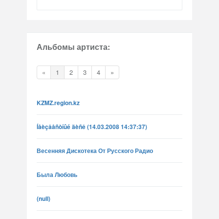
Альбомы артиста:
«
1
2
3
4
»
KZMZ.region.kz
Íåèçâåñòíûé äèñê (14.03.2008 14:37:37)
Весенняя Дискотека От Русского Радио
Была Любовь
(null)