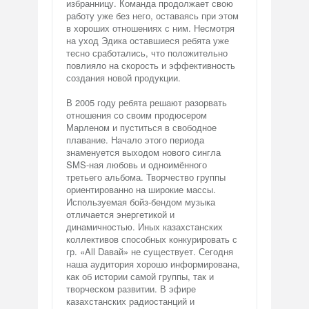
избранницу. Команда продолжает свою
работу уже без него, оставаясь при этом
в хороших отношениях с ним. Несмотря
на уход Эдика оставшиеся ребята уже
тесно сработались, что положительно
повлияло на скорость и эффективность
создания новой продукции.
В 2005 году ребята решают разорвать
отношения со своим продюсером
Марленом и пуститься в свободное
плавание. Начало этого периода
знаменуется выходом нового сингла
SMS-ная любовь и одноимённого
третьего альбома. Творчество группы
ориентированно на широкие массы.
Используемая бойз-бендом музыка
отличается энергетикой и
динамичностью. Иных казахстанских
коллективов способных конкурировать с
гр. «All Dавай» не существует. Сегодня
наша аудитория хорошо информирована,
как об истории самой группы, так и
творческом развитии. В эфире
казахстанских радиостанций и