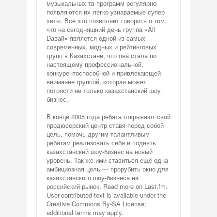
музыкальных тв-программ регулярно
появляются их легко узнаваемые супер
хиты. Всё это позволяет говорить о том,
что на сегодняшний день группа «All
Dавай» является одной из самых
современных, модных и рейтинговых
групп в Казахстане, что она стала по
настоящему профессиональной,
конкурентоспособной и привлекающей
внимание группой, которая может
потрясти не только казахстанский шоу
бизнес.
В конце 2005 года ребята открывают свой
продюсерский центр ставя перед собой
цель, помочь другим талантливым
ребятам реализовать себя и поднять
казахстанский шоу-бизнес на новый
уровень. Так же ими ставиться ещё одна
амбициозная цель — прорубить окно для
казахстанского шоу-бизнеса на
российский рынок. Read more on Last.fm.
User-contributed text is available under the
Creative Commons By-SA License;
additional terms may apply.