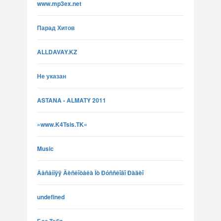
www.mp3ex.net
Парад Хитов
ALLDAVAY.KZ
Не указан
ASTANA - ALMATY 2011
»www.K4Tsis.TK«
Music
Âåñåííÿÿ Äèñêîòåêà Îò Ðóññêîãî Ðàäèî
undefined