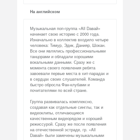
На английском
Музыкальная поп-группа «All Dавай»
начинает свою историю с 2000 года.
Изначально в коллектив входило четыре
человека: Тимур, Эдик, Данияр, Шокан.
Все они являлись профессиональными
танцорами и обладали хорошими
вокальными данными. Сразу же с
момента своего появления ребята
завоевали первые места в хит-парадах и
в сердцах своих слушателей. Команда
быстро обросла Фан-клубами и
почитателями по всей стране.
Группа развивалась комплексно,
создавая как отдельные синглы, так и
видеоклипы, отличающиеся
качественным видеорядом и хорошей
режиссурой. Сразу же после появления
на отечественной эстраде, гр. «All
Dавай» были замечены музыкальными