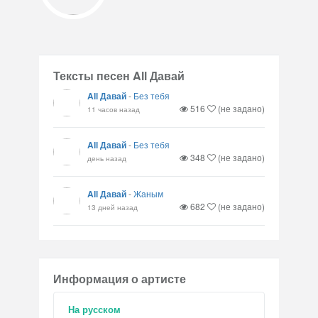
Тексты песен All Давай
All Давай
-
Без тебя
516
(не задано)
11 часов назад
All Давай
-
Без тебя
348
(не задано)
день назад
All Давай
-
Жаным
682
(не задано)
13 дней назад
Информация о артисте
На русском