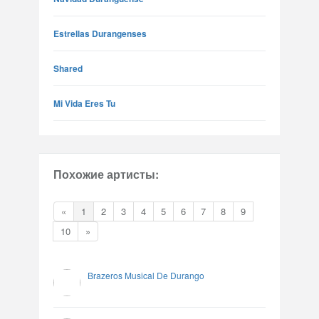
Estrellas Durangenses
Shared
Mi Vida Eres Tu
Похожие артисты:
«
1
2
3
4
5
6
7
8
9
10
»
Brazeros Musical De Durango