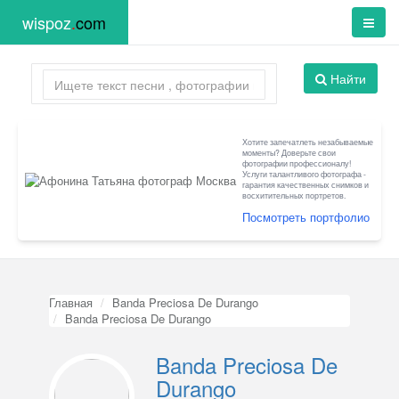
wispoz
.
com
Найти
Хотите запечатлеть незабываемые
моменты? Доверьте свои
фотографии профессионалу!
Услуги талантливого фотографа -
гарантия качественных снимков и
восхитительных портретов.
Посмотреть портфолио
Главная
Banda Preciosa De Durango
Banda Preciosa De Durango
Banda Preciosa De
Durango