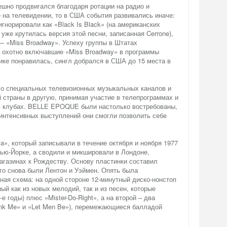
шно продвигался благодаря ротации на радио и
 на телевидении, то в США события развивались иначе:
гнорировали как «Black Is Black» (на американских
уже крутилась версия этой песни, записанная Cerrone),
 — «Miss Broadway». Успеху группы в Штатах
, охотно включавшие «Miss Broadway» в программы
ике понравилась, сингл добрался в США до 15 места в
ыло специальных телевизионных музыкальных каналов и
 страны в другую, принимая участие в телепрограммах и
 в клубах. BELLE EPOQUE были настолько востребованы,
 интенсивных выступлений они смогли позволить себе
», который записывали в течение октября и ноября 1977
 Нью-Йорке, а сводили и микшировали в Лондоне,
агазинах к Рождеству. Основу пластинки составил
го снова были Лентон и Уэймен. Опять была
ая схема: на одной стороне 12-минутный диско-нонстоп
й как из новых мелодий, так и из песен, которые
е годы) плюс «Mister-Do-Right», а на второй – два
ink Me» и «Let Men Be»), перемежающиеся балладой