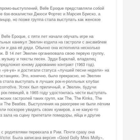
промо-выступлений, Belle Epoque представляли собой
ве бэк-вокалистки Джюси Фортес и Марсия Бриско, а
нцор, но позже группа стала выступать как женское
Belle Epoque, с пяти лет начали обучать игре на
льных каникул Эвелин ездила на гастроли с ансамблем
рали и два её дяди. Обычно она исполняла несколько
ок. В 14 лет Эвелин организовала свою первую группу,
 музыку и тексты песен. Эдди Барклай, владелец
 предложил юному дарованию контракт (1963 год).
 «ye-ye» и достигали статуса «лучшей песни недели» на
станциях. Это, конечно, было прекрасно, но Эвелин
на стала выступать в лучших рок-н-ролльных клубах
ocomotive. Успех был приличный, и Эвелин, будучи
рок-певицей, в 1965 году удостоилась чести выступать
жских гастролей таких групп, как The, The Kinks, The
s и The Beatles. Выступления на разогреве не были лёгким
ели поскорее увидеть своих кумиров, а не какую-то
з зала на сцену прилетали помидоры, яйца и другие
 с родителями переехала в Рим. Почти сразу она
ictor. Была записана версия «Good Golly Miss Molly»,