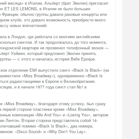
ней месяца» в Италии. Альберт (брат Эвелин) пригласил
igon ET LES LEMONS, в Италии не было больших
о Франции, обычно группы давали разовые концерты или
дном клубе, это давало возможность приобрести много
ассу новых впечатлений.
ала в Лондон, где работала со многими английскими
сколько синглов. И так продолжалось до того момента,
 лондонской квартире не прозвенел телефонный звонок —
льберт Уэймен, который предложил Эвелин принять
руппы — с этого и началась история Belle Epoque.
кое отделение EMI выпустило сингл «Black Is Black» (на
разместили «Miss Broadway»), одновременно «Black Is
ться радиостанциями в Европе и Великобритании.
сяцев, и в начале 1977 года сингл стал №1 в
e «Miss Broadway», благодаря этому успеху, был сразу
 первой стороне пластинки кроме «Miss Broadway»,
нные композиции «Me And You» и «Losing You», автором
ин Лентон. Вторая сторона представляла собой 14-
ключавший помимо «Black Is Black», два номера,
еном: «Disco Sound» и «Why Don’t You Lay».