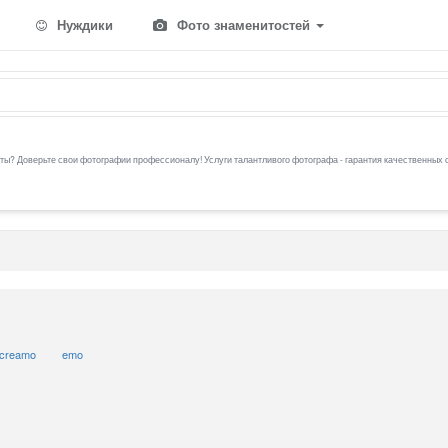
Нуждики
Фото знаменитостей
ы? Доверьте свои фотографии профессионалу! Услуги талантливого фотографа - гарантия качественных 
screamo
emo