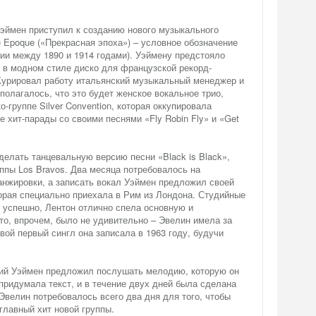
Уэймен приступил к созданию нового музыкального
le Epoque («Прекрасная эпоха») – условное обозначение
ии между 1890 и 1914 годами). Уэймену предстояло
 в модном стиле диско для французской рекорд-
 Курировал работу итальянский музыкальный менеджер и
дполагалось, что это будет женское вокальное трио,
-группе Silver Convention, которая оккупировала
е хит-парады со своими песнями «Fly Robin Fly» и «Get
елать танцевальную версию песни «Black is Black»,
уппы Los Bravos. Два месяца потребовалось на
анжировки, а записать вокал Уэймен предложил своей
орая специально приехала в Рим из Лондона. Студийные
 успешно, Лентон отлично спела основную и
то, впрочем, было не удивительно – Эвелин имела за
вой первый сингл она записала в 1963 году, будучи
ций Уэймен предложил послушать мелодию, которую он
придумала текст, и в течение двух дней была сделана
Эвелин потребовалось всего два дня для того, чтобы
 главный хит новой группы.