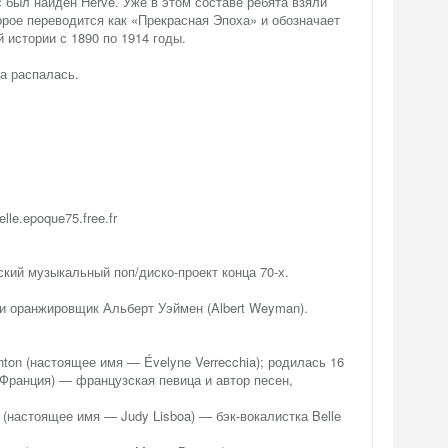
с был найден Hervé. Уже в этом составе ребята взяли
торое переводится как «Прекрасная Эпоха» и обозначает
 истории с 1890 по 1914 годы.
па распалась.
lle.epoque75.free.fr
ский музыкальный поп/диско-проект конца 70-х.
и оранжировщик Альберт Уэймен (Albert Weyman).
nton (настоящее имя — Évelyne Verrecchia); родилась 16
 Франция) — французская певица и автор песен,
 (настоящее имя — Judy Lisboa) — бэк-вокалистка Belle