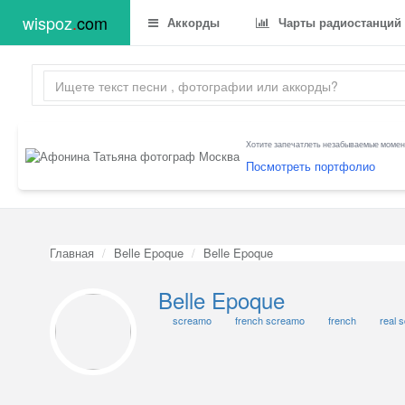
wispoz
.
com
Аккорды
Чарты радиостанций
Хотите запечатлеть незабываемые момент
Посмотреть портфолио
Главная
Belle Epoque
Belle Epoque
Belle Epoque
screamo
french screamo
french
real 