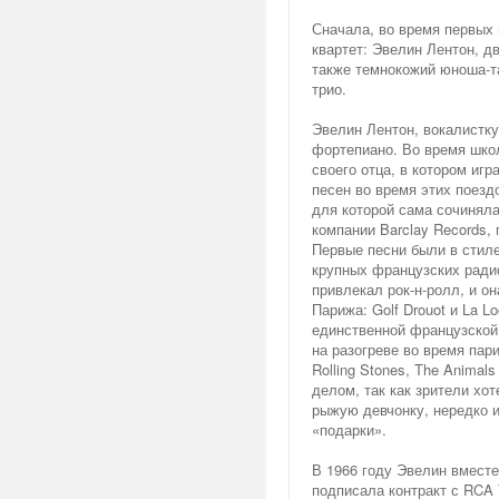
Сначала, во время первых 
квартет: Эвелин Лентон, д
также темнокожий юноша-та
трио.
Эвелин Лентон, вокалистку 
фортепиано. Во время шко
своего отца, в котором иг
песен во время этих поезд
для которой сама сочиняла
компании Barclay Records,
Первые песни были в стиле
крупных французских радио
привлекал рок-н-ролл, и о
Парижа: Golf Drouot и La L
единственной французской 
на разогреве во время пари
Rolling Stones, The Animal
делом, так как зрители хот
рыжую девчонку, нередко и
«подарки».
В 1966 году Эвелин вместе
подписала контракт с RCA V