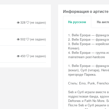
Информация о артисте
На русском
На анг
328
(не задано)
1. Belle Epoque — француз
502
(не задано)
2. Belle Epoque — француз
3. Belle Epoque — корейски
Korean).
4. Belle Epoque — группа и
450
(не задано)
mainstream post-hardcore
1. Belle Epoque — французс
(вокал), Cyril (гитара), He
пригороде Парижа.
Стиль: Emo, Punk, Frenchc
Seb и Cyril играли вместе 
подростковая банда, вдохн
Deftones и Faith No More. 
После Seb и Cyril решили о