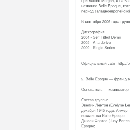
приглашен Morgan, а на ба
название Belle Epoque, ко
период западноевропейской
В сентябре 2006 года груп
Дискография:
2004 - Self Titled Demo
2005 - A la dérive
2009 - Single Series
Официальный сайт: http://be
2. Belle Epoque — француз
Основатель — композитор 
Состав группы:
Эвелин Лентон (Evelyne Le
декабря 1945 года, Анжер,
вокалистка Belle Epoque;
Джюси Фортес (Jusy Fortes
Epoque;