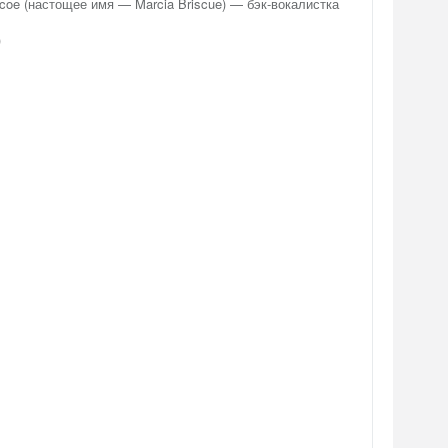
scoe (настощее имя — Marcia Briscue) — бэк-вокалистка
)