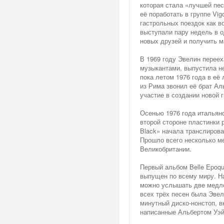
которая стала «лучшей пес
её поработать в группе V
гастрольных поездок как в
выступали пару недель в о
новых друзей и получить м
В 1969 году Эвелин переех
музыкантами, выпустила не
пока летом 1976 года в её
из Рима звонил её брат А
участие в создании новой г
Осенью 1976 года итальянс
второй стороне пластинки 
Black» начала транслирова
Прошло всего несколько ме
Великобритании.
Первый альбом Belle Epoqu
выпущен по всему миру. На
можно услышать две медле
всех трёх песен была Эвел
минутный диско-нонстоп, в
написанные Альбертом Уэйм