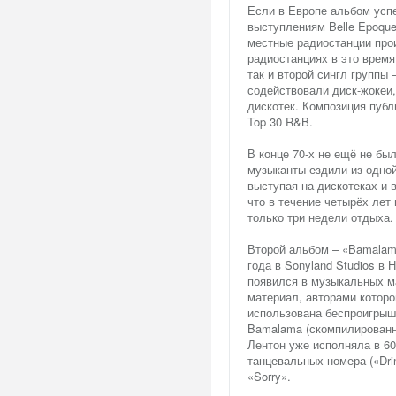
Если в Европе альбом успе
выступлениям Belle Epoque
местные радиостанции прои
радиостанциях в это время 
так и второй сингл группы
содействовали диск-жокеи
дискотек. Композиция публ
Top 30 R&B.
В конце 70-х не ещё не б
музыканты ездили из одной
выступая на дискотеках и
что в течение четырёх лет
только три недели отдыха.
Второй альбом – «Bamalama
года в Sonyland Studios в
появился в музыкальных м
материал, авторами которо
использована беспроигрышн
Bamalama (скомпилированны
Лентон уже исполняла в 60-
танцевальных номера («Dr
«Sorry».