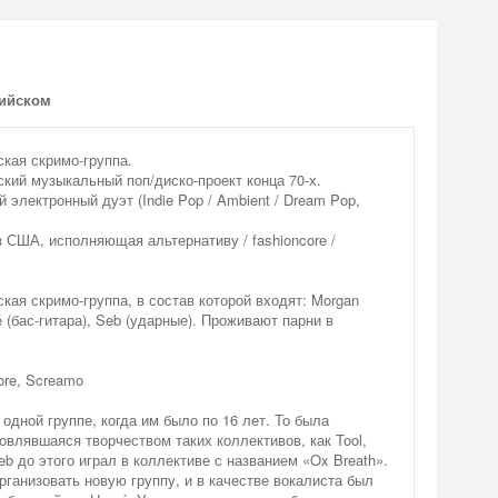
лийском
ская скримо-группа.
ский музыкальный поп/диско-проект конца 70-х.
й электронный дуэт (Indie Pop / Ambient / Dream Pop,
з США, исполняющая альтернативу / fashioncore /
кая скримо-группа, в состав которой входят: Morgan
rvé (бас-гитара), Seb (ударные). Проживают парни в
ore, Screamo
в одной группе, когда им было по 16 лет. То была
овлявшаяся творчеством таких коллективов, как Tool,
Seb до этого играл в коллективе с названием «Ox Breath».
рганизовать новую группу, и в качестве вокалиста был