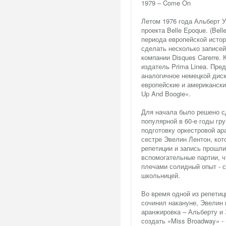
1979 – Come On
Летом 1976 года Альберт 
проекта Belle Epoque. (Bel
периода европейской истор
сделать несколько записей
компании Disques Carerre.
издатель Prima Linea. Пре
аналогичное немецкой диско
европейские и американски
Up And Boogie».
Для начала было решено сд
популярной в 60-е годы гр
подготовку оркестровой ар
сестре Эвелин Лентон, кот
репетиции и запись прошли
вспомогательные партии, ч
плечами солидный опыт - с
школьницей.
Во время одной из репети
сочинил накануне, Эвелин 
аранжировка – Альберту и 
создать «Miss Broadway» -