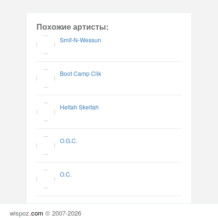
Похожие артисты:
Smif-N-Wessun
Boot Camp Clik
Heltah Skeltah
O.G.C.
O.C.
wispoz
.
com
© 2007-2026