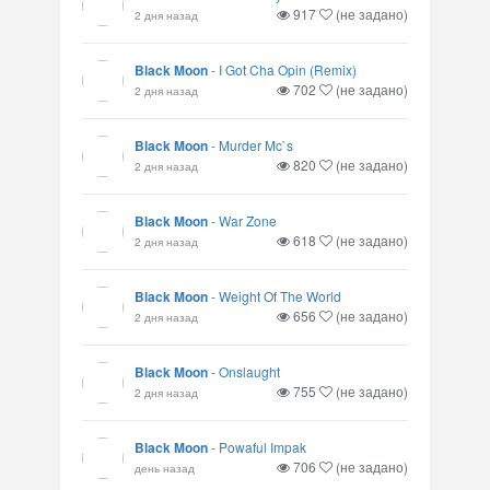
917
(не задано)
2 дня назад
Black Moon
-
I Got Cha Opin (Remix)
702
(не задано)
2 дня назад
Black Moon
-
Murder Mc`s
820
(не задано)
2 дня назад
Black Moon
-
War Zone
618
(не задано)
2 дня назад
Black Moon
-
Weight Of The World
656
(не задано)
2 дня назад
Black Moon
-
Onslaught
755
(не задано)
2 дня назад
Black Moon
-
Powaful Impak
706
(не задано)
день назад