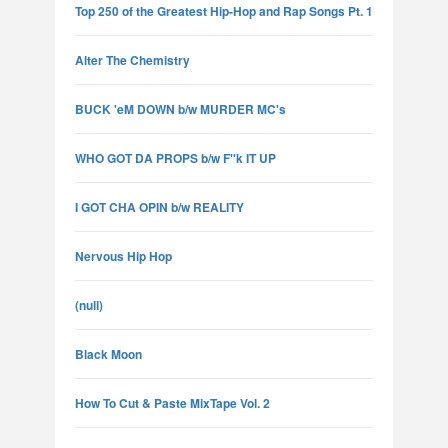
Top 250 of the Greatest Hip-Hop and Rap Songs Pt. 1
Alter The Chemistry
BUCK 'eM DOWN b/w MURDER MC's
WHO GOT DA PROPS b/w F''k IT UP
I GOT CHA OPIN b/w REALITY
Nervous Hip Hop
(null)
Black Moon
How To Cut & Paste MixTape Vol. 2