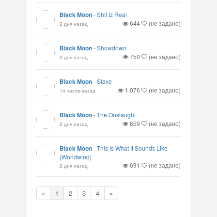
Black Moon
-
Shit Iz Real
644
(не задано)
2 дня назад
Black Moon
-
Showdown
750
(не задано)
3 дня назад
Black Moon
-
Slave
1,076
(не задано)
14 часов назад
Black Moon
-
The Onslaught
859
(не задано)
2 дня назад
Black Moon
-
This Is What It Sounds Like
(Worldwind)
691
(не задано)
2 дня назад
«
1
2
3
4
»