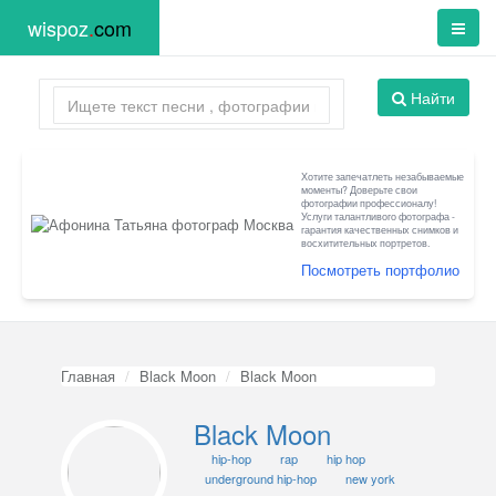
wispoz
.
com
Найти
Хотите запечатлеть незабываемые
моменты? Доверьте свои
фотографии профессионалу!
Услуги талантливого фотографа -
гарантия качественных снимков и
восхитительных портретов.
Посмотреть портфолио
Главная
Black Moon
Black Moon
Black Moon
hip-hop
rap
hip hop
underground hip-hop
new york