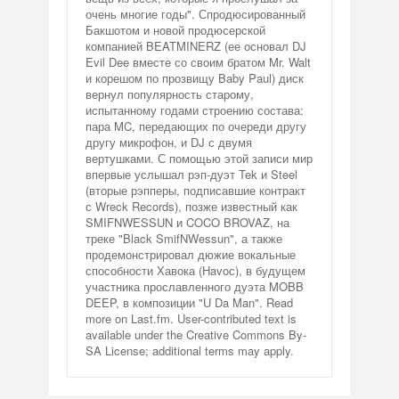
очень многие годы". Спродюсированный
Бакшотом и новой продюсерской
компанией BEATMINERZ (ее основал DJ
Evil Dee вместе со своим братом Mr. Walt
и корешом по прозвищу Baby Paul) диск
вернул популярность старому,
испытанному годами строению состава:
пара MC, передающих по очереди другу
другу микрофон, и DJ с двумя
вертушками. С помощью этой записи мир
впервые услышал рэп-дуэт Tek и Steel
(вторые рэпперы, подписавшие контракт
с Wreck Records), позже известный как
SMIFNWESSUN и COCO BROVAZ, на
треке "Black SmifNWessun", а также
продемонстрировал дюжие вокальные
способности Хавока (Havoс), в будущем
участника прославленного дуэта MOBB
DEEP, в композиции "U Da Man". Read
more on Last.fm. User-contributed text is
available under the Creative Commons By-
SA License; additional terms may apply.