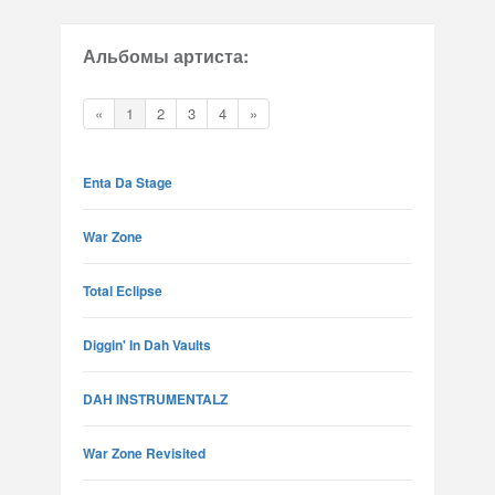
Альбомы артиста:
«
1
2
3
4
»
Enta Da Stage
War Zone
Total Eclipse
Diggin' In Dah Vaults
DAH INSTRUMENTALZ
War Zone Revisited