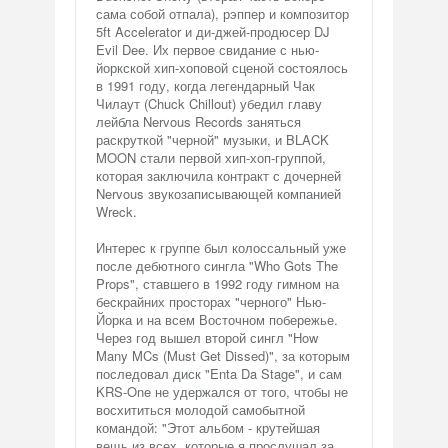
сама собой отпала), рэппер и композитор
5ft Accelerator и ди-джей-продюсер DJ
Evil Dee. Их первое свидание с нью-
йоркской хип-хоповой сценой состоялось
в 1991 году, когда легендарный Чак
Чилаут (Chuck Chillout) убедил главу
лейбла Nervous Records заняться
раскруткой "черной" музыки, и BLACK
MOON стали первой хип-хоп-группой,
которая заключила контракт с дочерней
Nervous звукозаписывающей компанией
Wreck.
Интерес к группе был колоссальный уже
после дебютного сингла "Who Gots The
Props", ставшего в 1992 году гимном на
бескрайних просторах "черного" Нью-
Йорка и на всем Восточном побережье.
Через год вышел второй сингл "How
Many MCs (Must Get Dissed)", за которым
последовал диск "Enta Da Stage", и сам
KRS-One не удержался от того, чтобы не
восхититься молодой самобытной
командой: "Этот альбом - крутейшая
вещь из всех, которые я прослушал за