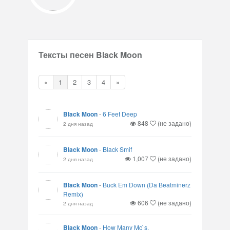
Тексты песен Black Moon
«
1
2
3
4
»
Black Moon
-
6 Feet Deep
848
(не задано)
2 дня назад
Black Moon
-
Black Smif
1,007
(не задано)
2 дня назад
Black Moon
-
Buck Em Down (Da Beatminerz
Remix)
606
(не задано)
2 дня назад
Black Moon
-
How Many Mc`s.