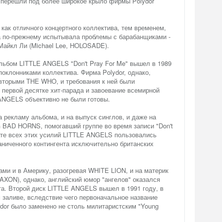
и" перешли под более широкое крыло фирмы Polydor
ак отличного концертного коллектива, тем временем,
па по-прежнему испытывала проблемы с барабанщиками -
Майкл Ли (Michael Lee, HOLOSADE).
ьбом LITTLE ANGELS "Don't Pray For Me" вышел в 1989
поклонниками коллектива. Фирма Polydor, однако,
 вторыми THE WHO, и требования к ней были
 первой десятке хит-парада и завоевание всемирной
 ANGELS объективно не были готовы.
а рекламу альбома, и на выпуск синглов, и даже на
 BAD HORNS, помогавший группе во время записи "Don't
тате всех этих усилий LITTLE ANGELS пользовались
аниченного контингента исключительно британских
ами и в Америку, разогревая WHITE LION, и на материк
SAXON), однако, английский юмор "ангелов" оказался
а. Второй диск LITTLE ANGELS вышел в 1991 году, в
 заливе, вследствие чего первоначальное название
lydor было заменено не столь милитаристским "Young