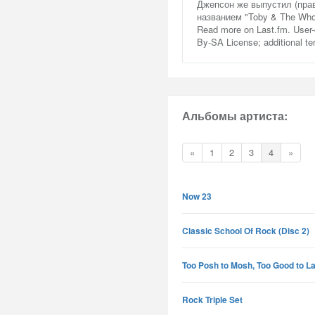
Джепсон же выпустил (пра
названием "Toby & The Whol
Read more on Last.fm. User-
By-SA License; additional t
Альбомы артиста:
«
1
2
3
4
»
Now 23
Classic School Of Rock (Disc 2)
Too Posh to Mosh, Too Good to L
Rock Triple Set