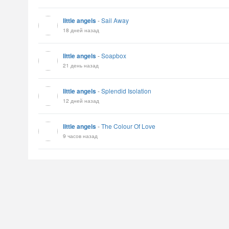
little angels
-
Sail Away
18 дней назад
little angels
-
Soapbox
21 день назад
little angels
-
Splendid Isolation
12 дней назад
little angels
-
The Colour Of Love
9 часов назад