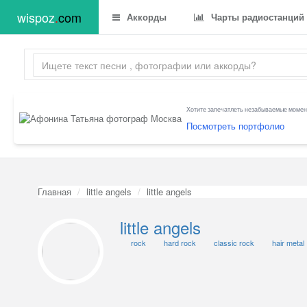
wispoz
.
com
Аккорды
Чарты радиостанций
Хотите запечатлеть незабываемые момент
Посмотреть портфолио
Главная
little angels
little angels
little angels
rock
hard rock
classic rock
hair metal