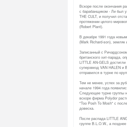
Вскоре после окончания ра
с барабанщиком - Ли был у
THE CULT, и получил отста
протяжении целого мировог
(Robert Plant).
В декабре 1991 года новы
(Mark Richard-son), земляк
Записанный с Ричардсоном
британского хит-парада, о
LITTLE AN-GELS достигли 
суперзвезд VAN HALEN и B
отправился в турне по кр
Тем не менее, успех за ру
начале 1994 года появили
Следующее турне группы н
вскоре фирма Polydor раст
"Too Posh To Mosh" с пос
довеска.
После распада LITTLE ANG
группе B.L.O.W., а поздн