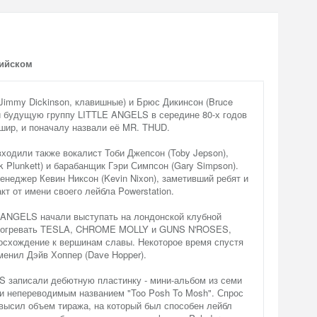
лийском
immy Dickinson, клавишные) и Брюс Дикинсон (Bruce
ли будущую группу LITTLE ANGELS в середине 80-х годов
шир, и поначалу назвали её MR. THUD.
ходили также вокалист Тоби Джепсон (Toby Jepson),
k Plunkett) и барабанщик Гэри Симпсон (Gary Simpson).
неджер Кевин Никсон (Kevin Nixon), заметивший ребят и
кт от имени своего лейбла Powerstation.
ANGELS начали выступать на лондонской клубной
разогревать TESLA, CHROME MOLLY и GUNS N'ROSES,
восхождение к вершинам славы. Некоторое время спустя
енил Дэйв Хоппер (Dave Hopper).
S записали дебютную пластинку - мини-альбом из семи
ки непереводимым названием "Too Posh To Mosh". Спрос
высил объем тиража, на который был способен лейбл