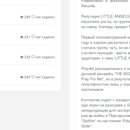
Powerstation, и "ангелочк
Records.
Репутация LITTLE ANGELS к
246
(не задано)
неуклонно росла, но груп
на смену Хопперу пришел 
241
(не задано)
Первый полнометражный ал
году и хорошо раскупался 
считала группу чуть ли не
соответствующие - место в
234
(не задано)
аудитории, к чему LITTLE
Polydor раскошелилась и н
духовой ансамбль THE BIG
240
(не задано)
Pray For Me", но в резуль
популярностью лишь у огр
поклонников.
Коллектив ездил с концерт
(где играл на разогреве у 
неподходящим для экспорт
разгар войны в Персидском
"Spitfire" по настоянию Po
Gods".