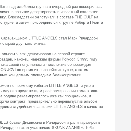
боты над альбомом группа в очередной раз поссорилась
личен в попытке дезертировать в известный коллектив
вку. Впоследствии он "стучал" в составе THE CULT на
о турне, а затем присоединился к группе Роберта Планта
м барабанщиком LITTLE ANGELS стал Марк Ричардсон
 и старый друг коллектива.
 альбом "Jam" дебютировал на первой строчке
правдав, наконец, надежды фирмы Polydor. К 1993 году
пика своей популярности - коллектив сопровождал
ON JOVI во время их европейских турне, а затем
упным концертным площадкам Великобритании.
бежом по-прежнему избегал LITTLE ANGELS, и уже в
сь слухи о предстоящем расформировании коллектива.
а родине рекламировалось уже как прощальное, и
оргла контракт, предварительно перевыпустив альбом
ледними студийными записями LITTLE ANGELS в качестве
ELS братья Дикинсоны и Ричардсон играли гараж-рок в
ее Ричардсон стал участником SKUNK ANANSIE. Тоби