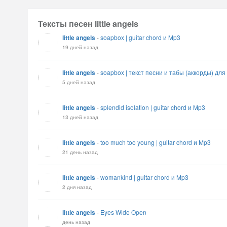
Тексты песен little angels
little angels
-
soapbox | guitar chord и Mp3
19 дней назад
little angels
-
soapbox | текст песни и табы (аккорды) для
5 дней назад
little angels
-
splendid isolation | guitar chord и Mp3
13 дней назад
little angels
-
too much too young | guitar chord и Mp3
21 день назад
little angels
-
womankind | guitar chord и Mp3
2 дня назад
little angels
-
Eyes Wide Open
день назад