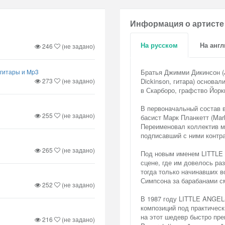
Информация о артисте
На русском
На анг
246
(не задано)
 гитары и Mp3
Братья Джимми Дикинсон (J
273
(не задано)
Dickinson, гитара) основа
в Скарборо, графство Йорк
В первоначальный состав в
255
(не задано)
басист Марк Планкетт (Mar
Переименовал коллектив ме
подписавший с ними контра
265
(не задано)
Под новым именем LITTLE 
сцене, где им довелось 
тогда только начинавших 
Симпсона за барабанами см
252
(не задано)
В 1987 году LITTLE ANGEL
композиций под практичес
на этот шедевр быстро пре
216
(не задано)