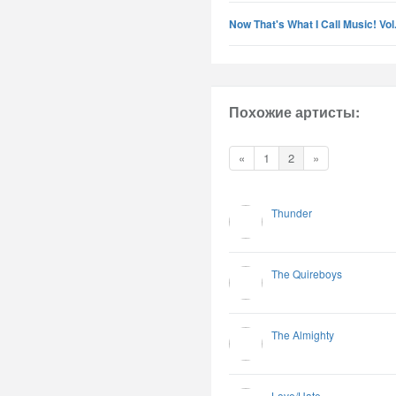
Now That's What I Call Music! Vol.
Похожие артисты:
«
1
2
»
Thunder
The Quireboys
The Almighty
Love/Hate