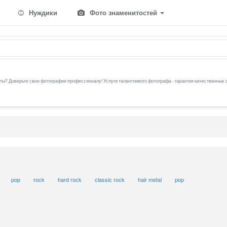
Нуждики
Фото знаменитостей
ы? Доверьте свои фотографии профессионалу! Услуги талантливого фотографа - гарантия качественных 
pop
rock
hard rock
classic rock
hair metal
pop