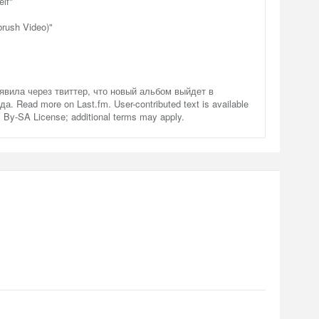
lf"
rush Video)"
ъявила через твиттер, что новый альбом выйдет в
а. Read more on Last.fm. User-contributed text is available
By-SA License; additional terms may apply.