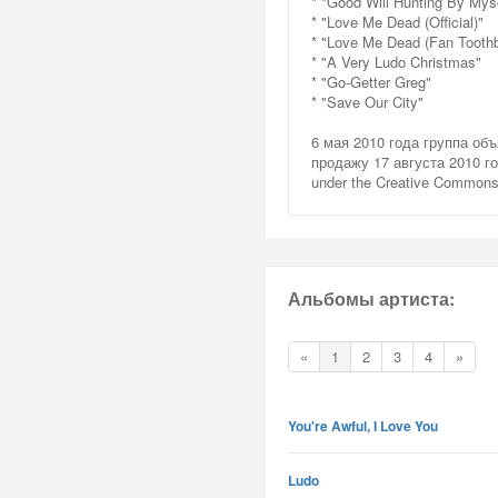
* "Good Will Hunting By Myse
* "Love Me Dead (Official)"
* "Love Me Dead (Fan Toothb
* "A Very Ludo Christmas"
* "Go-Getter Greg"
* "Save Our City"
6 мая 2010 года группа об
продажу 17 августа 2010 год
under the Creative Commons 
Альбомы артиста:
«
1
2
3
4
»
You're Awful, I Love You
Ludo