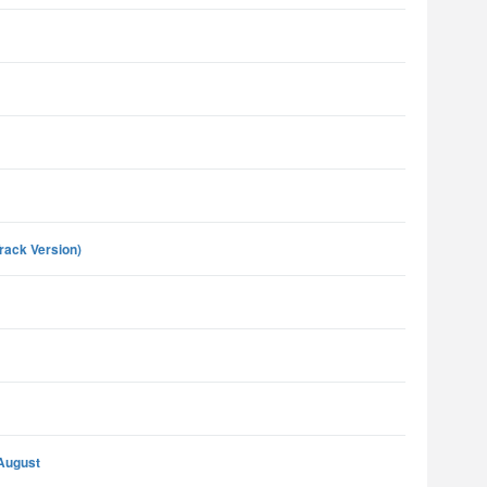
Track Version)
August