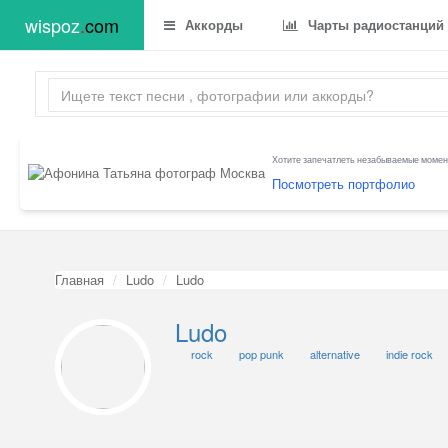
wispoz
.
com
Аккорды
Чарты радиостанций
Хотите запечатлеть незабываемые момент
Посмотреть портфолио
Главная
Ludo
Ludo
Ludo
rock
pop punk
alternative
indie rock