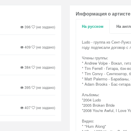
Информация о артисте
На русском
На анг
396
(не задано)
Ludo - группа из Сент-Луи
409
(не задано)
году подписали договор с л
Члены группы:
* Andrew Volpe - Вокал, гит
384
(не задано)
* Tim Ferrell - Гитара, бэк-в
* Tim Convy - Синтезатор, 
* Matt Palermo - Барабаны,
* Adam Brooks - Бас-гитара
395
(не задано)
Альбомы:
*2004 Ludo
*2005 Broken Bride
407
(не задано)
*2008 You're Awful, I Love Y
Видео:
* "Hum Along"