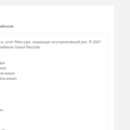
лийском
сса, штат Миссури, играющая альтернативный рок. В 2007
ейблом Island Records.
ара
окал
бэк-вокал
 бэк-вокал
ou