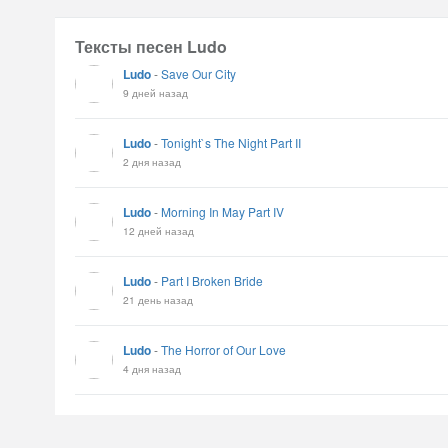
Тексты песен Ludo
Ludo
-
Save Our City
9 дней назад
Ludo
-
Tonight`s The Night Part II
2 дня назад
Ludo
-
Morning In May Part IV
12 дней назад
Ludo
-
Part I Broken Bride
21 день назад
Ludo
-
The Horror of Our Love
4 дня назад