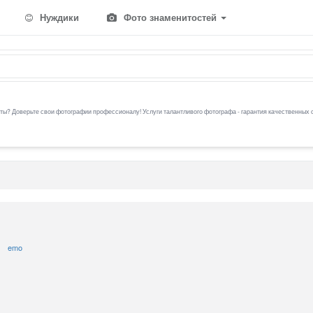
Нуждики
Фото знаменитостей
ы? Доверьте свои фотографии профессионалу! Услуги талантливого фотографа - гарантия качественных 
emo