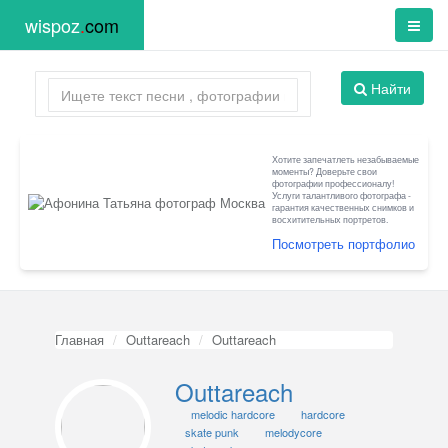
wispoz
.
com
Найти
Хотите запечатлеть незабываемые
моменты? Доверьте свои
фотографии профессионалу!
Услуги талантливого фотографа -
гарантия качественных снимков и
восхитительных портретов.
Посмотреть портфолио
Главная
Outtareach
Outtareach
Outtareach
melodic hardcore
hardcore
skate punk
melodycore