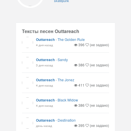
skatepunk
Тексты песен Outtareach
Outtareach
-
The Golden Rule
396
(не задано)
4 дня назад
Outtareach
-
Sandy
386
(не задано)
3 дня назад
Outtareach
-
The Jonez
411
(не задано)
4 дня назад
Outtareach
-
Black Widow
386
(не задано)
4 дня назад
Outtareach
-
Destination
395
(не задано)
день назад