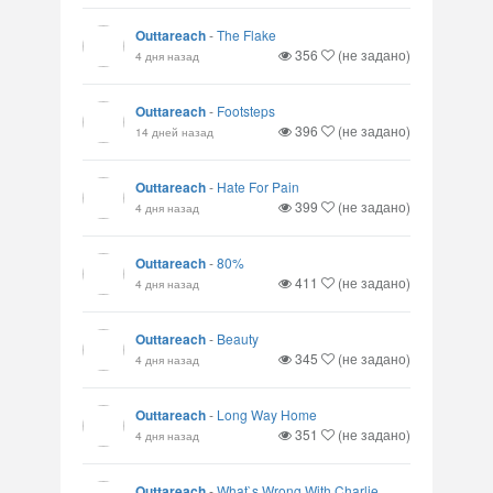
Outtareach
-
The Flake
356
(не задано)
4 дня назад
Outtareach
-
Footsteps
396
(не задано)
14 дней назад
Outtareach
-
Hate For Pain
399
(не задано)
4 дня назад
Outtareach
-
80%
411
(не задано)
4 дня назад
Outtareach
-
Beauty
345
(не задано)
4 дня назад
Outtareach
-
Long Way Home
351
(не задано)
4 дня назад
Outtareach
-
What`s Wrong With Charlie