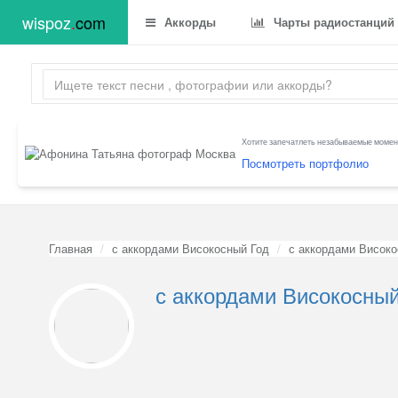
wispoz
.
com
Аккорды
Чарты радиостанций
Хотите запечатлеть незабываемые момент
Посмотреть портфолио
Главная
с аккордами Високосный Год
с аккордами Високо
с аккордами Високосный