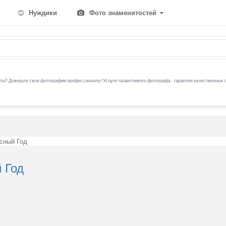
Нуждики
Фото знаменитостей
ы? Доверьте свои фотографии профессионалу! Услуги талантливого фотографа - гарантия качественных 
сный Год
 Год