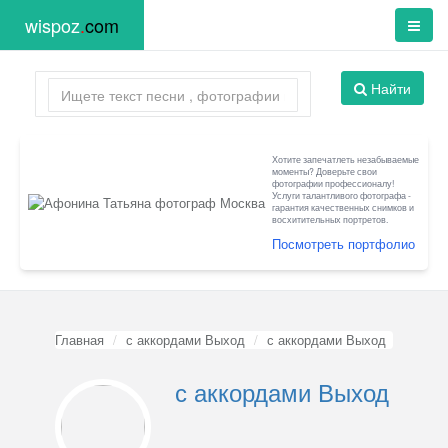
wispoz
.
com
Найти
Хотите запечатлеть незабываемые
моменты? Доверьте свои
фотографии профессионалу!
Услуги талантливого фотографа -
гарантия качественных снимков и
восхитительных портретов.
Посмотреть портфолио
Главная
с аккордами Выход
с аккордами Выход
с аккордами Выход